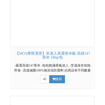
【MOS摩斯漢堡】米達人美濃香米飯 高雄147
香米 180g/包
-嚴選高雄147香米 -粒粒飽滿香氣迷人 -常溫保存加熱
即食 -高溫滅菌100%無添加防腐劑 此商品有不同數量
組合，買越多包的組合越划算 請點選下拉式選單選擇
45
購買
組合數量