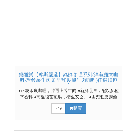
樂雅樂【摩斯嚴選】媽媽咖哩系列(洋蔥雞肉咖
哩/馬鈴薯牛肉咖哩/印度風牛肉咖哩)任選10包
入
●正統印度咖哩，特選上等牛肉 ●新鮮蔬果，配以多種
辛香料 ●高溫殺菌包裝，衛生安全。 ●由樂雅樂廚藝
團隊精心研發
749
購買