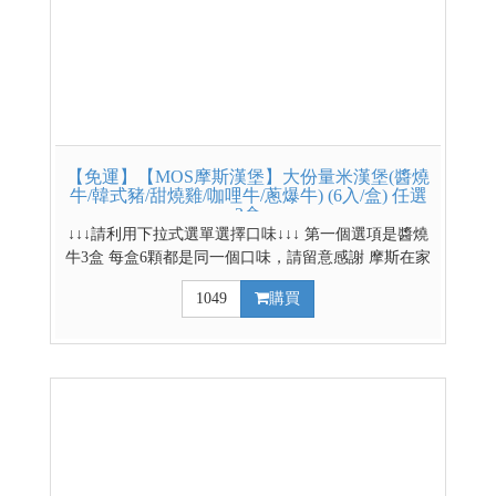
【免運】【MOS摩斯漢堡】大份量米漢堡(醬燒
牛/韓式豬/甜燒雞/咖哩牛/蔥爆牛) (6入/盒) 任選
3盒
↓↓↓請利用下拉式選單選擇口味↓↓↓ 第一個選項是醬燒
牛3盒 每盒6顆都是同一個口味，請留意感謝 摩斯在家
吃的到 大份量，2分鐘滿足味與胃 嚴選台南11號米
1049
購買
製作而成 品保層層把關，美味又安心 *低溫配送商品
*網路獨賣商品，門市無販售* 4盒更便宜~ 4盒賣場
連結請點我 其他低溫熟食賣場