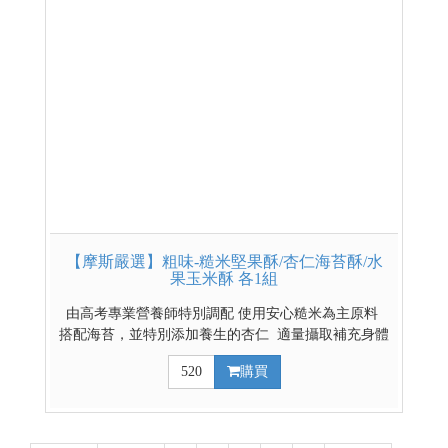
【摩斯嚴選】粗味-糙米堅果酥/杏仁海苔酥/水
果玉米酥 各1組
由高考專業營養師特別調配 使用安心糙米為主原料
搭配海苔，並特別添加養生的杏仁 適量攝取補充身體
所需的鐵質及食物膳食纖維 全素食且無麩質配方 適
520
購買
合任何年齡及過敏體質 單入賣場點我