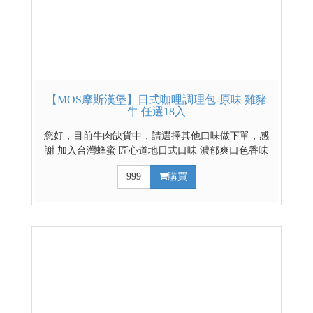
【MOS摩斯漢堡】日式咖哩調理包-原味 雞豬
牛 任選18入
您好，目前牛肉缺貨中，請選擇其他口味做下單，感
謝 加入台灣蜂蜜 匠心道地日式口味 濃郁爽口色香味
俱全 豐富的餡料超滿足 雞豬牛三種選擇 輕鬆煮出好
999
購買
料理 日式辣味咖哩請點這裡 日式原味混搭辣味咖哩請
點這裡