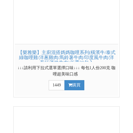
【樂雅樂】主廚混搭媽媽咖哩系列(橫濱牛/泰式
綠咖哩雞/洋蔥雞肉/馬鈴薯牛肉/印度風牛肉/洋
蔥紅酒燴牛肉)任選20包入
↓↓↓請利用下拉式選單選擇口味↓↓↓ 每包1人份200克 咖
哩超美味口感
1449
購買