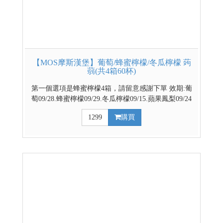
【MOS摩斯漢堡】葡萄/蜂蜜檸檬/冬瓜檸檬 蒟
蒻(共4箱60杯)
第一個選項是蜂蜜檸檬4箱，請留意感謝下單 效期:葡
萄09/28.蜂蜜檸檬09/29.冬瓜檸檬09/15.蘋果鳳梨09/24
官方網路商城 部分優惠與門市不同步，請依賣場實際
1299
購買
公告優惠為主 台灣代表著名水果 餐後解膩好幫手 越
冰越Q的清涼飲品 ↓↓↓請利用下拉式選單選擇口味↓↓↓