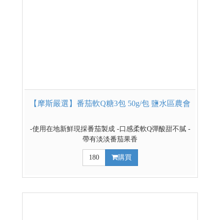
【摩斯嚴選】番茄軟Q糖3包 50g/包 鹽水區農會
-使用在地新鮮現採番茄製成 -口感柔軟Q彈酸甜不膩 -
帶有淡淡番茄果香
180
購買