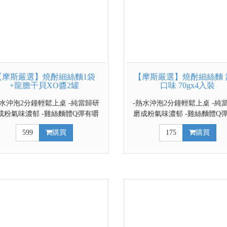
【摩斯嚴選】燒酎細絲麵1袋
【摩斯嚴選】燒酎細絲麵 
+龍膽干貝XO醬2罐
口味 70gx4入裝
熱水沖泡2分鐘輕鬆上桌 -純當歸研
-熱水沖泡2分鐘輕鬆上桌 -純
成粉氣味濃郁 -雞絲麵體Q彈有嚼
磨成粉氣味濃郁 -雞絲麵體Q
勁 -附一包酒包提升香氣
勁 -附一包酒包提升香氣
599
購買
175
購買