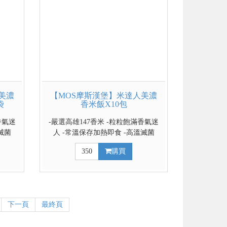
美濃
【MOS摩斯漢堡】米達人美濃
袋
香米飯X10包
香氣迷
-嚴選高雄147香米 -粒粒飽滿香氣迷
滅菌
人 -常溫保存加熱即食 -高溫滅菌
100%無添加防腐劑
350
購買
下一頁
最終頁