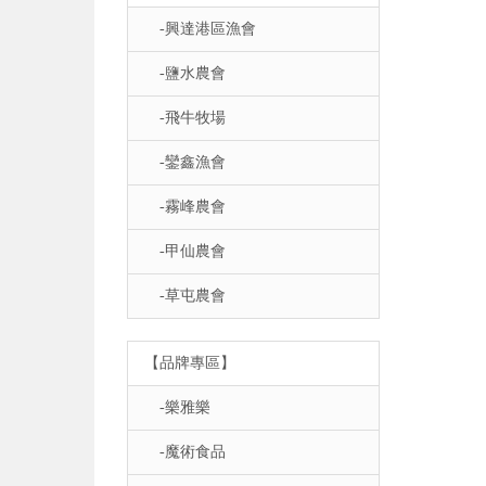
-興達港區漁會
-鹽水農會
-飛牛牧場
-鑾鑫漁會
-霧峰農會
-甲仙農會
-草屯農會
【品牌專區】
-樂雅樂
-魔術食品