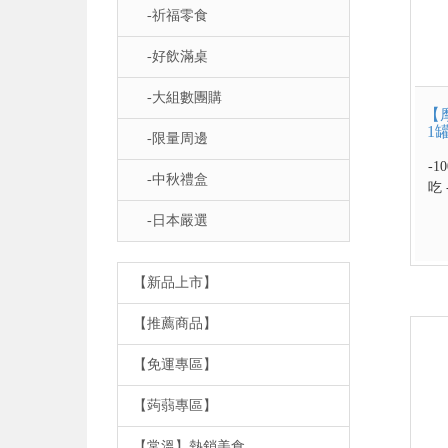
-祈福零食
-好飲滿桌
-大組數團購
【
1
-限量周邊
-
-中秋禮盒
吃
-日本嚴選
【新品上市】
【推薦商品】
【免運專區】
【蒟蒻專區】
【常溫】熱銷美食