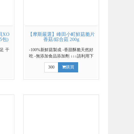
貝XO
【摩斯嚴選】峰田小町鮮菇脆片
5包)
香菇/綜合菇 200g
足 干
-100%新鮮菇製成 -香甜酥脆天然好
吃 -無添加食品添加劑 ↓↓↓請利用下
拉式選單選擇口味↓↓↓
300
購買