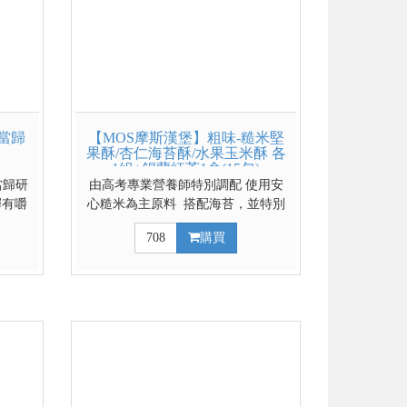
當歸
【MOS摩斯漢堡】粗味-糙米堅
果酥/杏仁海苔酥/水果玉米酥 各
1組+錫蘭紅茶1盒(15包)
當歸研
由高考專業營養師特別調配 使用安
彈有嚼
心糙米為主原料 搭配海苔，並特別
添加養生的杏仁 適量攝取補充身體
708
購買
所需的鐵質及食物膳食纖維 全素食
且無麩質配方 適合任何年齡及過敏
體質 單入賣場點我