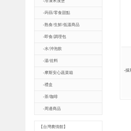
-冷凍米漢堡
-蒟蒻/零食甜點
-熟食/生鮮/低溫商品
-即食/調理包
-水/沖泡飲
-湯/佐料
-
-摩斯安心蔬菜箱
-禮盒
-茶/咖啡
-周邊商品
【台灣農情館】