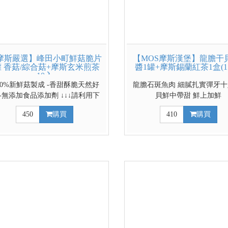
摩斯嚴選】峰田小町鮮菇脆片
【MOS摩斯漢堡】龍膽干
罐 香菇/綜合菇+摩斯玄米煎茶
醬1罐+摩斯錫蘭紅茶1盒(1
10入
100%新鮮菇製成 -香甜酥脆天然好
龍膽石斑魚肉 細膩扎實彈牙十
 -無添加食品添加劑 ↓↓↓請利用下
貝鮮中帶甜 鮮上加鮮
拉式選單選擇脆片口味↓↓↓
450
購買
410
購買