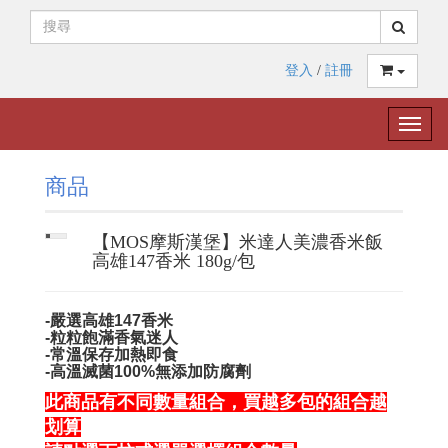
登入
/
註冊
Toggle
naviga
商品
【MOS摩斯漢堡】米達人美濃香米飯
高雄147香米 180g/包
-嚴選高雄147香米
-粒粒飽滿香氣迷人
-常溫保存加熱即食
-高溫滅菌100%無添加防腐劑
此商品有不同數量組合，買越多包的組合越
划算