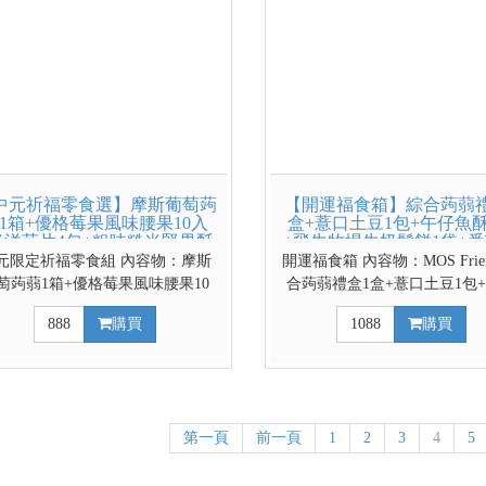
中元祈福零食選】摩斯葡萄蒟
【開運福食箱】綜合蒟蒻禮
1箱+優格莓果風味腰果10入
盒+薏口土豆1包+午仔魚酥
米洋芋片4包+粗味糙米堅果酥
+飛牛牧場牛奶鬆餅1袋+
1包
Q糖3包+玄米煎茶10
元限定祈福零食組 內容物：摩斯
開運福食箱 內容物：MOS Frie
萄蒟蒻1箱+優格莓果風味腰果10
合蒟蒻禮盒1盒+薏口土豆1包
+米洋芋片4包(2種口味各2)+粗味
魚酥2包(原味辣味各1包)+飛
888
購買
1088
購買
糙米堅果酥1包
牛奶鬆餅1包+番茄軟Q糖3包+
茶10包
第一頁
前一頁
1
2
3
4
5