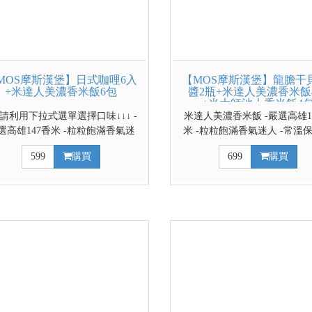
MOS摩斯漢堡】日式咖哩6入
【MOS摩斯漢堡】龍膽干
+米達人美濃香米飯6包
醬2瓶+米達人美濃香米飯
+米大師池上香米飯4
↓↓請利用下拉式選單選擇口味↓↓↓ -
米達人美濃香米飯 -嚴選高雄1
選高雄147香米 -粒粒飽滿香氣迷
米 -粒粒飽滿香氣迷人 -常溫
 -常溫保存加熱即食 -高溫滅菌
熱即食 -高溫滅菌100%無添加
599
購買
699
購買
100%無添加防腐劑
米大師池上香米飯 -選用得獎
等香米 -晶瑩白皙圓潤飽滿 -口
清甜可口 -散發淡雅的芋