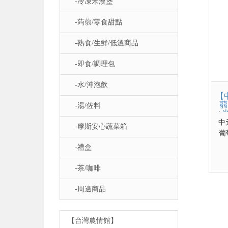
-冷凍米漢堡
-蒟蒻/零食甜點
-熟食/生鮮/低溫商品
-即食/調理包
-水/沖泡飲
【
蒻
-湯/佐料
+
中
-摩斯安心蔬菜箱
葡
入
-禮盒
-茶/咖啡
-周邊商品
【台灣農情館】