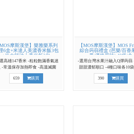
MOS摩斯漢堡】樂雅樂系列
【MOS摩斯漢堡】MOS Frie
哩6盒+米達人美濃香米飯3包
綜合蒟蒻禮盒 (芭樂/百香
+米大師池上香米飯3包
果/優格風味) 40袋/盒
嚴選高雄147香米 -粒粒飽滿香氣迷
-選用台灣水果汁融入Q彈蒟蒻 
 -常溫保存加熱即食 -高溫滅菌
甜甜濃郁順口 -4種口味各10
100%無添加防腐劑
享受 -獨立包裝隨身攜帶好方便
659
購買
390
購買
優惠只要$719 ↓↓↓請利用下拉
選擇2盒X1↓↓↓