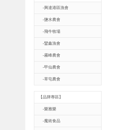
-興達港區漁會
-鹽水農會
-飛牛牧場
-鑾鑫漁會
-霧峰農會
-甲仙農會
-草屯農會
【品牌專區】
-樂雅樂
-魔術食品