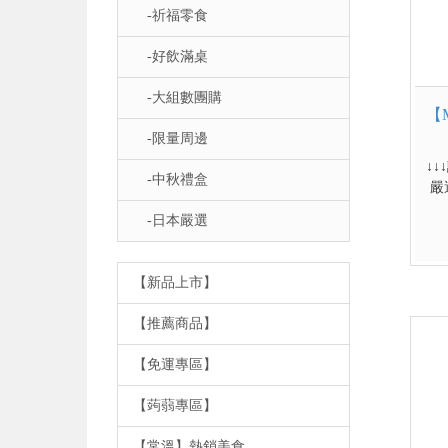
-祈福零食
-好飲滿桌
-大組數團購
【
-限量周邊
↓
-中秋禮盒
嚴
人
-日本嚴選
【新品上市】
【推薦商品】
【免運專區】
【蒟蒻專區】
【常溫】熱銷美食