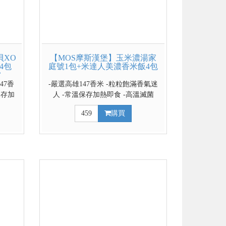
貝XO
【MOS摩斯漢堡】玉米濃湯家
4包
庭號1包+米達人美濃香米飯4包
包
47香
-嚴選高雄147香米 -粒粒飽滿香氣迷
保存加
人 -常溫保存加熱即食 -高溫滅菌
防腐劑
100%無添加防腐劑
459
購買
池上一
感Q彈
頭香