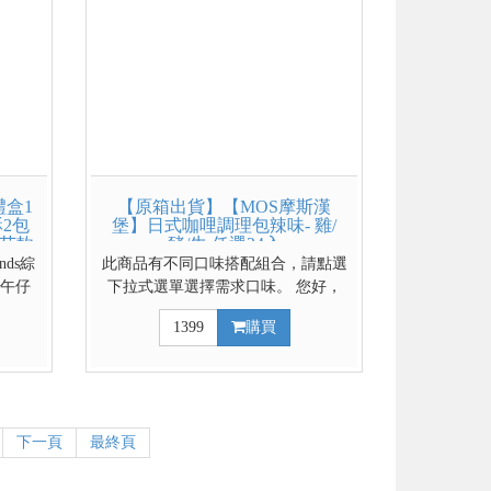
盒1
【原箱出貨】【MOS摩斯漢
2包
堡】日式咖哩調理包辣味- 雞/
番茄軟
豬/牛 任選24入
包
nds綜
此商品有不同口味搭配組合，請點選
+午仔
下拉式選單選擇需求口味。 您好，
牛牧場
目前辣味雞肉已停產缺貨，可以用下
1399
購買
玄米煎
拉選項選擇其他口味下單 加入台灣
蜂蜜 匠心道地日式口味 濃郁爽口色
香味俱全 豐富的餡料超滿足 雞豬牛
三種選擇 輕鬆煮出好料理 日式原味
咖哩賣場點這裡
下一頁
最終頁