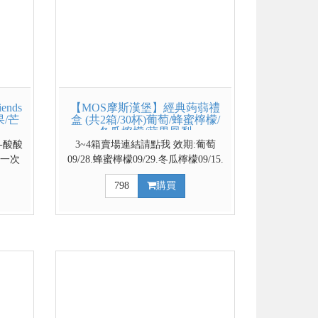
nds
【MOS摩斯漢堡】經典蒟蒻禮
果/芒
盒 (共2箱/30杯)葡萄/蜂蜜檸檬/
冬瓜檸檬/蘋果鳳梨
-酸酸
3~4箱賣場連結請點我 效期:葡萄
袋一次
09/28.蜂蜜檸檬09/29.冬瓜檸檬09/15.
 2盒
蘋果鳳梨09/24 官方網路商城 部分優
798
購買
式選單
惠與門市不同步，請依賣場實際公告
優惠為主 台灣代表著名水果 餐後解
膩好幫手 越冰越Q的清涼飲品 ↓↓↓請
利用下拉式選單選擇口味↓↓↓