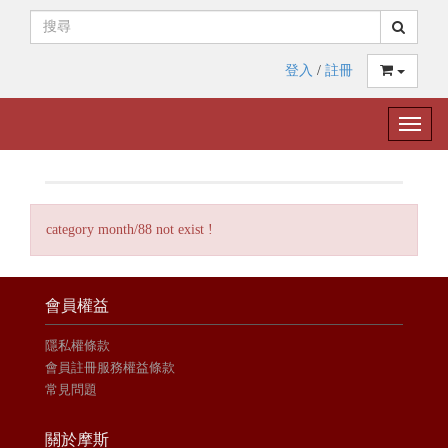
登入
/
註冊
Toggle
naviga
category month/88 not exist !
會員權益
隱私權條款
會員註冊服務權益條款
常見問題
關於摩斯