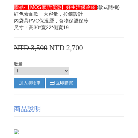
贈品-【MOS摩斯漢堡】好生活保冷袋
(款式隨機)
紅色素面款，大容量，拉鍊設計
內袋具PVC保溫層，食物保溫保冷
尺寸：高30*寬22*側寬19
NTD 3,500
NTD 2,700
數量
加入購物車
立即購買
商品說明