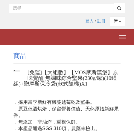
登入
/
註冊
Toggle
naviga
商品
[免運]【大組數】【MOS摩斯漢堡】原
味覺醒 無調味綜合堅果(230g/罐)(10罐
組)+贈摩斯保冷袋(款式隨機)X1
．採用當季新鮮有機蔓越莓乾及堅果。
．原豆低溫烘焙，保留營養價值、天然原始新鮮果
香。
．無添加，非油炸，重視保鮮。
．本產品通過SGS 310項，農藥未檢出。