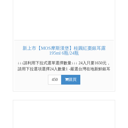
新上市【MOS摩斯漢堡】桂圓紅棗銀耳露
195ml 6瓶/24瓶
↓↓↓請利用下拉式選單選擇數量↓↓↓ 24入只要1650元，
請用下拉選項選擇24入數量1 -嚴選台灣在地新鮮銀耳
-通過農藥及重金屬檢驗 -少負擔純淨不添加 -搭配紅
450
購買
棗、桂圓、枸杞萃取精華 -即開即飲，膠質飽滿，口
感滑潤 -口感似燕窩Q彈輕奢享受