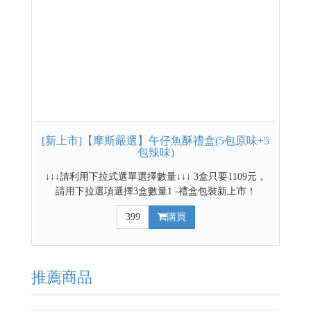
[新上市]【摩斯嚴選】午仔魚酥禮盒(5包原味+5
包辣味)
↓↓↓請利用下拉式選單選擇數量↓↓↓ 3盒只要1109元，
請用下拉選項選擇3盒數量1 -禮盒包裝新上市！
-20g*10包/盒(辣味/原味 各五包) -小包裝易食易保存 -
399
購買
台灣魚肉含肉率最高的魚餅乾(高達50%) -即拆即食，
100%國產野生午仔魚，最高魚品質！ 原味 低溫烘焙
保留鮮甜，呈現自然海味。 辣味 ​特調香辣配方，入口
微辣溫潤。
推薦商品