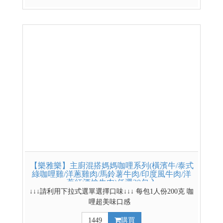
*網路獨賣商品，門市無販售* 4盒更便宜~ 4盒賣場
連結請點我 其他低溫熟食賣場
【樂雅樂】主廚混搭媽媽咖哩系列(橫濱牛/泰式
綠咖哩雞/洋蔥雞肉/馬鈴薯牛肉/印度風牛肉/洋
蔥紅酒燴牛肉)任選20包入
↓↓↓請利用下拉式選單選擇口味↓↓↓ 每包1人份200克 咖
哩超美味口感
1449
購買