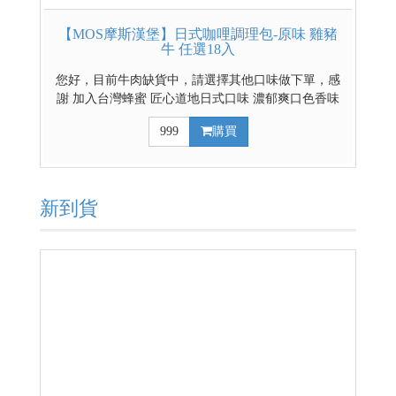
【MOS摩斯漢堡】日式咖哩調理包-原味 雞豬
牛 任選18入
您好，目前牛肉缺貨中，請選擇其他口味做下單，感
謝 加入台灣蜂蜜 匠心道地日式口味 濃郁爽口色香味
俱全 豐富的餡料超滿足 雞豬牛三種選擇 輕鬆煮出好
999
購買
料理 日式辣味咖哩請點這裡 日式原味混搭辣味咖哩請
點這裡
新到貨