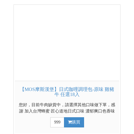
【MOS摩斯漢堡】日式咖哩調理包-原味 雞豬
牛 任選18入
您好，目前牛肉缺貨中，請選擇其他口味做下單，感
謝 加入台灣蜂蜜 匠心道地日式口味 濃郁爽口色香味
俱全 豐富的餡料超滿足 雞豬牛三種選擇 輕鬆煮出好
999
購買
料理 日式辣味咖哩請點這裡 日式原味混搭辣味咖哩請
點這裡