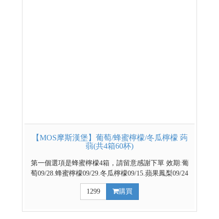
【MOS摩斯漢堡】葡萄/蜂蜜檸檬/冬瓜檸檬 蒟
蒻(共4箱60杯)
第一個選項是蜂蜜檸檬4箱，請留意感謝下單 效期:葡
萄09/28.蜂蜜檸檬09/29.冬瓜檸檬09/15.蘋果鳳梨09/24
官方網路商城 部分優惠與門市不同步，請依賣場實際
1299
購買
公告優惠為主 台灣代表著名水果 餐後解膩好幫手 越
冰越Q的清涼飲品 ↓↓↓請利用下拉式選單選擇口味↓↓↓