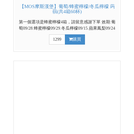
【MOS摩斯漢堡】葡萄/蜂蜜檸檬/冬瓜檸檬 蒟
蒻(共4箱60杯)
第一個選項是蜂蜜檸檬4箱，請留意感謝下單 效期:葡
萄09/28.蜂蜜檸檬09/29.冬瓜檸檬09/15.蘋果鳳梨09/24
官方網路商城 部分優惠與門市不同步，請依賣場實際
1299
購買
公告優惠為主 台灣代表著名水果 餐後解膩好幫手 越
冰越Q的清涼飲品 ↓↓↓請利用下拉式選單選擇口味↓↓↓