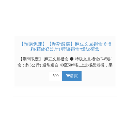
【預購免運】【摩斯嚴選】麻豆文旦禮盒 6~8
顆/箱(約3公斤) 特級禮盒/優級禮盒
【期間限定】 麻豆文旦禮盒 ⚫ 特級文旦禮盒(6-8顆/
盒；約3公斤) 通常選自 40至50年以上之極品老欉，果
形緊實沉重、外觀精緻，甜度多在 10 至 12 度以上，
599
購買
肉質細緻、多汁且風味濃郁。 ⚫ 優級文旦禮盒(6-8顆/
盒；約3公斤) 多選自 20 年以上之優良果樹，果實飽
滿、大小適中，甜度與品質符合農會標準（10度以
上），口感清甜微酸、爽口多汁。 【預購時間】
2026/8/1~8/30 【出貨時間】9/1(二)起由麻豆區農會排
單出貨，出貨不等於到貨日，請耐心等候。 【最後出
貨日】9/11(五)(PS:本次預購僅提供本島販售) 請利用
下拉選項選擇優級/特級禮盒 ↓↓↓請利用下拉式選單選
擇禮盒款式↓↓↓