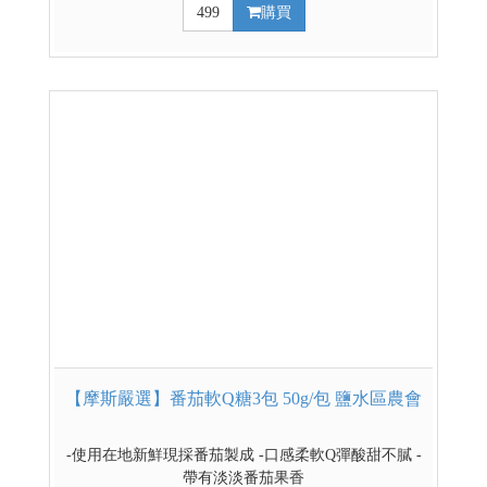
499
購買
【摩斯嚴選】番茄軟Q糖3包 50g/包 鹽水區農會
-使用在地新鮮現採番茄製成 -口感柔軟Q彈酸甜不膩 -
帶有淡淡番茄果香