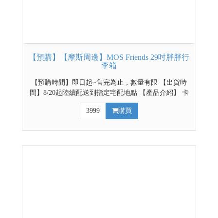
【預購】【摩斯周邊】MOS Friends 29吋胖胖行
李箱
【預購時間】即日起~售完為止，數量有限 【出貨時
間】8/20起陸續配送到指定宅配地點 【產品介紹】 卡
若特聯名款，採上掀式設計，1:9的上蓋與箱體，將箱
3999
購買
內收納 空間極大化，單邊開蓋不占空間，可輕鬆快速
拿取行李。 【配件介紹】 360度萬向靜音輪、伸縮摺
疊杯架、側邊收納掛勾、TSA內嵌式海關鎖 凡購買行
李箱即贈防塵套、透明保護套及MOS Friends行李束帶
【產品規格】 尺寸：深40x寬35x高81cm (含輪子) 材
質：PC塑膠 空箱重量：5.2kg / 可承載重量：17kg 裝
載容量：擴充前122L / 擴充後130L 其他周邊商品➡點
此進入賣場