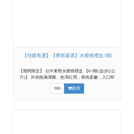
【預購免運】【摩斯嚴選】水蜜桃禮盒 8顆
【期間限定】 台中東勢水蜜桃禮盒 【8-9顆/盒(約2公
斤)】 外表飽滿渾圓、色澤紅潤，果肉柔嫩，入口即
化、甜蜜多汁，散發梨山特有的清冷濃郁香氣，特別
900
購買
的口感是其他水蜜桃所沒有的，滋味絕不遜於日本水
蜜桃。水蜜桃特色是底部渾圓，柄部有道溝，果型
大、多汁、甜度高，色澤風味均佳。 【預購時間】即
日起~2026/8/16 【出貨時間】8/6(四)起由東勢區農會
排單出貨，請耐心等候(PS:本次預購僅提供本島販售)
如遇採收期延後或自然不可抗拒因素,將依實際狀況調
整配送日期。農產品會因氣候變化延遲出貨日,請耐心
等候。