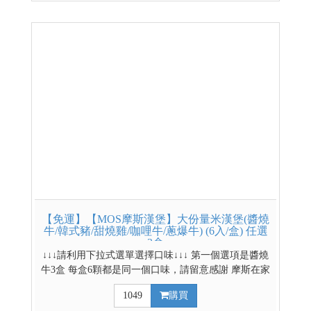
【免運】【MOS摩斯漢堡】大份量米漢堡(醬燒
牛/韓式豬/甜燒雞/咖哩牛/蔥爆牛) (6入/盒) 任選
3盒
↓↓↓請利用下拉式選單選擇口味↓↓↓ 第一個選項是醬燒
牛3盒 每盒6顆都是同一個口味，請留意感謝 摩斯在家
吃的到 大份量，2分鐘滿足味與胃 嚴選台南11號米
1049
購買
製作而成 品保層層把關，美味又安心 *低溫配送商品