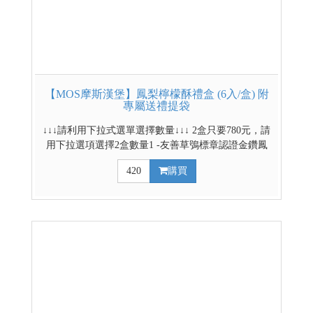
【MOS摩斯漢堡】鳳梨檸檬酥禮盒 (6入/盒) 附
專屬送禮提袋
↓↓↓請利用下拉式選單選擇數量↓↓↓ 2盒只要780元，請
用下拉選項選擇2盒數量1 -友善草鴞標章認證金鑽鳳
梨，守護生態，安心品味。 -搭配無籽檸檬、四季檸
420
購買
檬、香水檸檬，三種檸檬整顆淬煉 -香、苦、酸、
甜、甘，五感層次交織，風味在口中疊疊綻放 -酸甜
不膩，清新可口