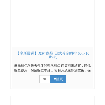
品，門市無販售* 其他低溫熟食賣場
【摩斯嚴選】魔術食品-日式黃金蝦排 60g×10
片/包
酥脆麵包粉裹著彈牙的整尾蝦仁 肉質滑嫩結實，降低
蝦漿使用，保留蝦仁本身口感 採用急速冷凍技術，保
存最佳狀態 已事先調味、裹漿粉 只需油炸幾分鐘，美
300
購買
味輕鬆上桌。 *購買時請注意： 本商品為低溫冷藏
(凍)商品 ​其他低溫熟食賣場 ↓4入組更划算請利用下拉
式選單選擇4入組x數量1↓