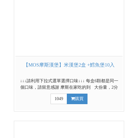
【MOS摩斯漢堡】米漢堡2盒 +鱈魚堡10入
↓↓↓請利用下拉式選單選擇口味↓↓↓ 每盒6顆都是同一
個口味，請留意感謝 摩斯在家吃的到 大份量，2分
鐘滿足味與胃 嚴選台南11號米製作而成 品保層層把
1049
購買
關，美味又安心 韓式豬 正宗韓式辣醬，微辣調製x
國產豬五花，肥瘦相間 甜燒雞 用上軟嫩雞腿條，獨家
美味醬汁調製 醬燒牛 日式壽喜燒醬料為基底調配，搭
配美味的美國牛肉 咖哩牛 多種辛香料熬煮成濃郁日式
咖哩，搭配牛胸肉拌炒 蔥爆牛 鮮嫩牛肉搭配青蔥、洋
蔥快炒入味，鹹香濃郁 *低溫配送商品 *網路獨賣商