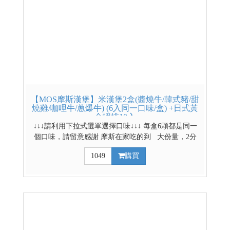
【MOS摩斯漢堡】米漢堡2盒(醬燒牛/韓式豬/甜
燒雞/咖哩牛/蔥爆牛) (6入同一口味/盒) +日式黃
金蝦排10入
↓↓↓請利用下拉式選單選擇口味↓↓↓ 每盒6顆都是同一
個口味，請留意感謝 摩斯在家吃的到 大份量，2分
鐘滿足味與胃 嚴選台南11號米製作而成 品保層層把
1049
購買
關，美味又安心 韓式豬 正宗韓式辣醬，微辣調製x
國產豬五花，肥瘦相間 甜燒雞 用上軟嫩雞腿條，獨家
美味醬汁調製 醬燒牛 日式壽喜燒醬料為基底調配，搭
配美味的美國牛肉 咖哩牛 多種辛香料熬煮成濃郁日式
咖哩，搭配牛胸肉拌炒 蔥爆牛 鮮嫩牛肉搭配青蔥、洋
蔥快炒入味，鹹香濃郁 *低溫配送商品 *網路獨賣商
品，門市無販售* 其他低溫熟食賣場