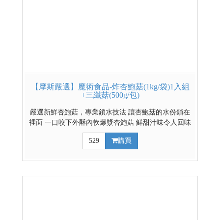
【摩斯嚴選】魔術食品-炸杏鮑菇(1kg/袋)1入組
+三纖菇(500g/包)
嚴選新鮮杏鮑菇，專業鎖水技法 讓杏鮑菇的水份鎖在
裡面 一口咬下外酥內軟爆漿杏鮑菇 鮮甜汁味令人回味
嚴選杏飽菇、鴻喜菇、香菇、洋菇之食材 以自製天
529
購買
然香菇昆布高湯及 台灣當地釀造醬油 味霖等調味料熬
煮而成 其他低溫熟食賣場 *購買時請注意: 本商品為
低溫冷藏(凍)商品