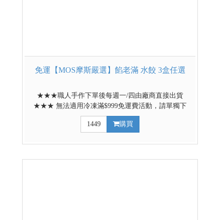
免運【MOS摩斯嚴選】餡老滿 水餃 3盒任選
★★★職人手作下單後每週一/四由廠商直接出貨
★★★ 無法適用冷凍滿$999免運費活動，請單獨下
單，以防運費被超收 ★冷凍真空包裝幫您宅配到家 ★
1449
購買
餡料飽滿多汁，新鮮現包，每盒30顆(1080g/盒) ★口
味都可選擇(老滿水餃/豬肉三鮮水餃/松花皮蛋豬肉水
餃) 老滿餃子照宮廷老湯打餡做法，餡料是豬腿肉、
蝦仁與韭菜俱全，豬肉打餡前要先「排酸」，老湯則
是用老母雞熬煮，包出的餃子，外皮的筋斗足，內餡
則飽滿緊繃，一口咬下，鮮汁滿溢，相傳在清代就深
受老佛爺的喜愛，特賜其名。 *低溫配送商品* 其他
低溫熟食賣場