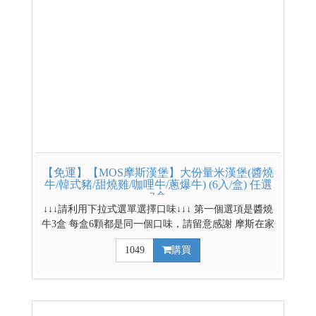
【免運】【MOS摩斯漢堡】大份量米漢堡(醬燒
牛/韓式豬/甜燒雞/咖哩牛/蔥爆牛) (6入/盒) 任選
3盒
↓↓↓請利用下拉式選單選擇口味↓↓↓ 第一個選項是醬燒
牛3盒 每盒6顆都是同一個口味，請留意感謝 摩斯在家
吃的到 大份量，2分鐘滿足味與胃 嚴選台南11號米
1049
購買
製作而成 品保層層把關，美味又安心 *低溫配送商品
*網路獨賣商品，門市無販售* 4盒更便宜~ 4盒賣場
連結請點我 其他低溫熟食賣場