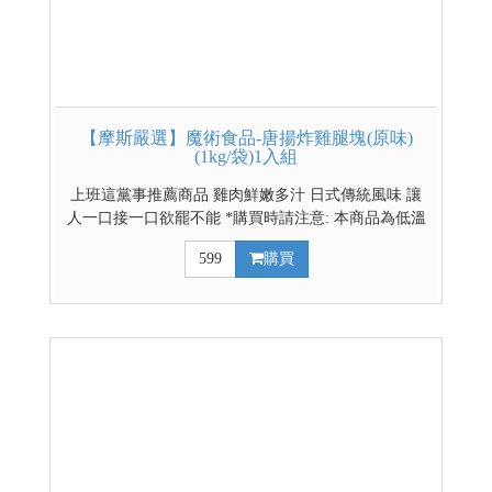
【摩斯嚴選】魔術食品-唐揚炸雞腿塊(原味)
(1kg/袋)1入組
上班這黨事推薦商品 雞肉鮮嫩多汁 日式傳統風味 讓
人一口接一口欲罷不能 *購買時請注意: 本商品為低溫
冷藏(凍)商品 其他低溫熟食賣場
599
購買