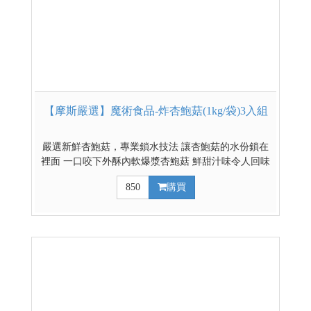
【摩斯嚴選】魔術食品-炸杏鮑菇(1kg/袋)3入組
嚴選新鮮杏鮑菇，專業鎖水技法 讓杏鮑菇的水份鎖在
裡面 一口咬下外酥內軟爆漿杏鮑菇 鮮甜汁味令人回味
其他低溫熟食賣場 *購買時請注意: 本商品為低溫冷藏
850
購買
(凍)商品