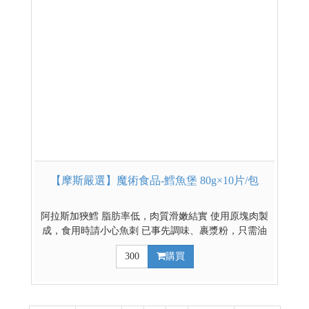
【摩斯嚴選】魔術食品-鱈魚堡 80g×10片/包
阿拉斯加狹鱈 脂肪率低，肉質滑嫩結實 使用原塊肉製
成，食用時請小心魚刺 已事先調味、裹漿粉，只需油
炸，美味輕鬆上桌。 *購買時請注意： 本商品為低
300
購買
溫冷藏(凍)商品 其他低溫熟食賣場