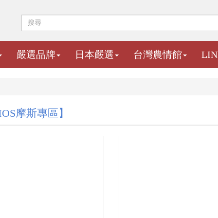
嚴選品牌
日本嚴選
台灣農情館
LI
MOS摩斯專區】