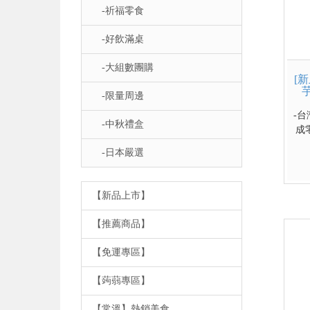
-祈福零食
-好飲滿桌
-大組數團購
[
-限量周邊
-
-中秋禮盒
成
美
-日本嚴選
的
湯
味
【新品上市】
利
【推薦商品】
【免運專區】
【蒟蒻專區】
【常溫】熱銷美食