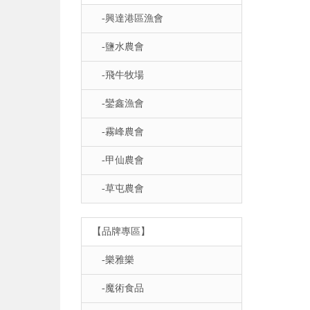
-興達港區漁會
-鹽水農會
-飛牛牧場
-鑾鑫漁會
-霧峰農會
-甲仙農會
-草屯農會
【品牌專區】
-樂雅樂
-魔術食品