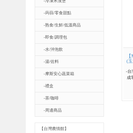
-冷凍米漢堡
-蒟蒻/零食甜點
-熟食/生鮮/低溫商品
-即食/調理包
-水/沖泡飲
【
(
-湯/佐料
-
-摩斯安心蔬菜箱
成
美
-禮盒
的
湯
-茶/咖啡
-周邊商品
【台灣農情館】