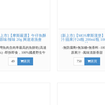
新上市]【摩斯嚴選】午仔魚酥
[新上市]【MOS摩斯漢堡
原味/辣味 20g 興達港漁會
汁/蘋果汁24瓶 200ml/瓶 1
汁
台灣魚肉含肉率最高的魚餅乾(高達
-無防腐劑•無加糖•無香料 -10
0%) -即拆即食，100%國產野生午
原果汁 -風味清新香甜
魚，最高魚品質！ 原味 低溫烘焙
49
購買
750
購買
留鮮甜，呈現自然海味。 辣味 ​特
香辣配方，入口微辣溫潤。 ↓↓↓請
用下拉式選單選擇多包X數量1更
划算↓↓↓