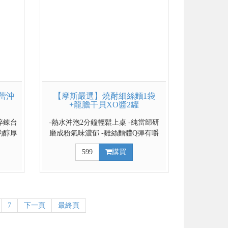
蕾沖
【摩斯嚴選】燒酎細絲麵1袋
+龍膽干貝XO醬2罐
淬錬台
-熱水沖泡2分鐘輕鬆上桌 -純當歸研
的醇厚
磨成粉氣味濃郁 -雞絲麵體Q彈有嚼
勾勒出
勁 -附一包酒包提升香氣
599
購買
7
下一頁
最終頁