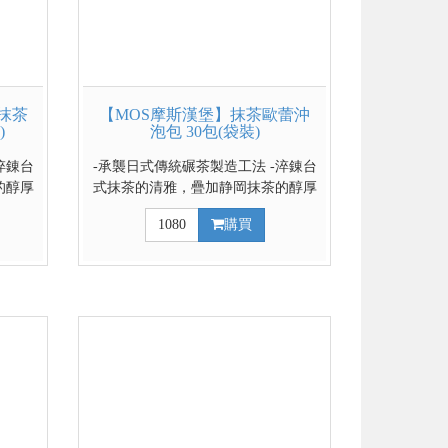
抹茶
【MOS摩斯漢堡】抹茶歐蕾沖
)
泡包 30包(袋裝)
淬錬台
-承襲日式傳統碾茶製造工法 -淬錬台
的醇厚
式抹茶的清雅，疊加静岡抹茶的醇厚
勾勒出
底蘊 -獨特的台日雙茶配方，勾勒出
1080
購買
更划算
豐盈且具深度的茶感
↓↓