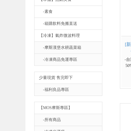
-素食
-箱購飲料免搬直送
【冷凍】氣炸微波料理
[
-摩斯漢堡水耕蔬菜箱
-冷凍商品免運專區
-
5
仔
少量現貨 售完即下
保
調
-福利良品專區
利
【MOS摩斯專區】
-所有商品