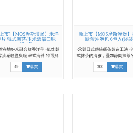
新上市]【MOS摩斯漢堡】米洋
新上市【MOS摩斯漢堡】
芋片 韓式海苔/玉米濃湯口味
歐蕾沖泡包 6包入(袋裝
35g/包
台灣在地好米融合鮮香洋芋 -氣炸製
-承襲日式傳統碾茶製造工法 -
零油感輕盈爽脆 韓式海苔 特選鮮
式抹茶的清雅，疊加静岡抹茶
海苔，搭上麻油的濃郁清香，讓海
底蘊 -獨特的台日雙茶配方，
49
購買
300
購買
鮮鹹滋味在味蕾上綻放。 玉米濃
豐盈且具深度的茶感 ↓↓多入
 ​摩斯獨家玉米濃湯口味，鹹鹹甜甜
請利用下拉式選單選擇大組數
道濃郁一口接一口的涮嘴。 ↓↓↓請
用下拉式選單選擇6包更划算↓↓↓