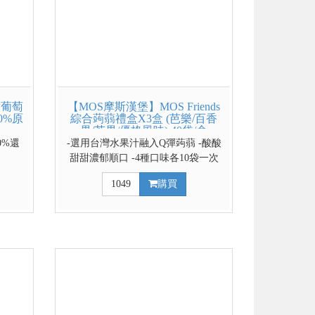
】葡萄
【MOS摩斯漢堡】MOS Friends
00%原
綜合蒟蒻禮盒X3盒 (芭樂/百香
果/芒果/優格風味) 40袋/盒
0%還
-選用台灣水果汁融入Q彈蒟蒻 -酸酸
甜甜濃郁順口 -4種口味各10袋一次
享受 -獨立包裝隨身攜帶好方便
1049
購買