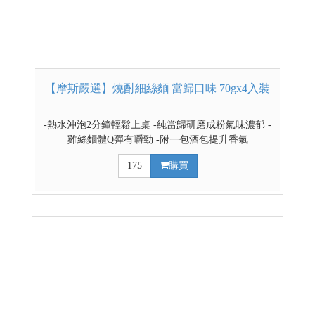
【摩斯嚴選】燒酎細絲麵 當歸口味 70gx4入裝
-熱水沖泡2分鐘輕鬆上桌 -純當歸研磨成粉氣味濃郁 -
雞絲麵體Q彈有嚼勁 -附一包酒包提升香氣
175
購買