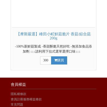
【摩斯嚴選】峰田小町鮮菇脆片 香菇/綜合菇
200g
-100%新鮮菇製成 -香甜酥脆天然好吃 -無添加食品添
加劑 ↓↓↓請利用下拉式選單選擇口味↓↓↓
300
購買
會員權益
隱私權條款
會員註冊服務權益條款
常見問題