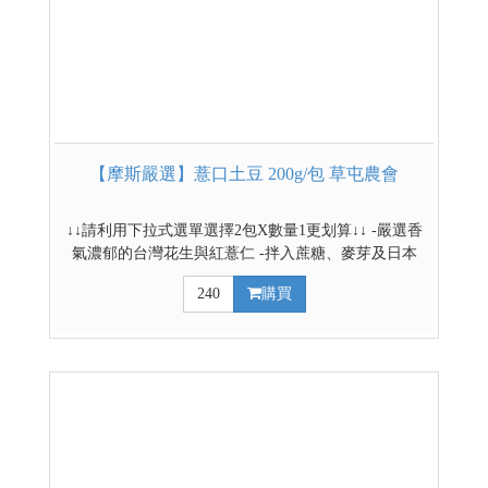
【摩斯嚴選】薏口土豆 200g/包 草屯農會
↓↓請利用下拉式選單選擇2包X數量1更划算↓↓ -嚴選香
氣濃郁的台灣花生與紅薏仁 -拌入蔗糖、麥芽及日本
岡山的海藻糖 -以些許玫瑰鹽提升食材風味 -甜鹹交織
240
購買
風味絕佳