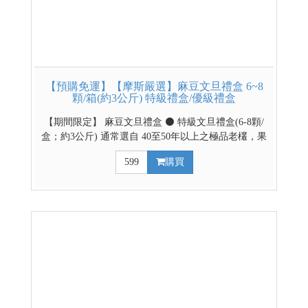
【預購免運】【摩斯嚴選】麻豆文旦禮盒 6~8
顆/箱(約3公斤) 特級禮盒/優級禮盒
【期間限定】 麻豆文旦禮盒 ⚫ 特級文旦禮盒(6-8顆/
盒；約3公斤) 通常選自 40至50年以上之極品老欉，果
形緊實沉重、外觀精緻，甜度多在 10 至 12 度以上，
599
購買
肉質細緻、多汁且風味濃郁。 ⚫ 優級文旦禮盒(6-8顆/
盒；約3公斤) 多選自 20 年以上之優良果樹，果實飽
滿、大小適中，甜度與品質符合農會標準（10度以
上），口感清甜微酸、爽口多汁。 【預購時間】
2026/8/1~8/30 【出貨時間】9/1(二)起由麻豆區農會排
單出貨，出貨不等於到貨日，請耐心等候。 【最後出
貨日】9/11(五)(PS:本次預購僅提供本島販售) 請利用
下拉選項選擇優級/特級禮盒 ↓↓↓請利用下拉式選單選
擇禮盒款式↓↓↓