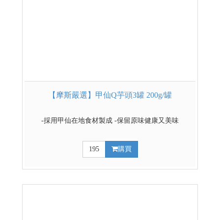
【摩斯嚴選】甲仙Q芋頭3罐 200g/罐
-採用甲仙在地食材製成 -保留原味健康又美味
195
購買