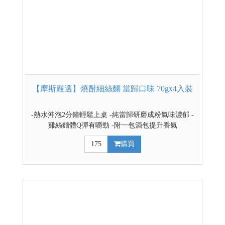
【摩斯嚴選】燒酎細絲麵 當歸口味 70gx4入裝
-熱水沖泡2分鐘輕鬆上桌 -純當歸研磨成粉氣味濃郁 -
雞絲麵體Q彈有嚼勁 -附一包酒包提升香氣
175
購買