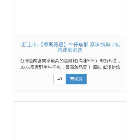
[新上市]【摩斯嚴選】午仔魚酥 原味/辣味 20g
興達港漁會
-台灣魚肉含肉率最高的魚餅乾(高達50%) -即拆即食，
100%國產野生午仔魚，最高魚品質！ 原味 低溫烘焙
保留鮮甜，呈現自然海味。 辣味 ​特調香辣配方，入口
49
購買
微辣溫潤。 ↓↓↓請利用下拉式選單選擇多包X數量1更
划算↓↓↓