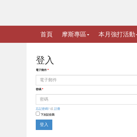
首頁
摩斯專區
本月強打活動
登入
電子郵件
*
密碼
*
忘記密碼?
或
註冊
下次記住我
登入