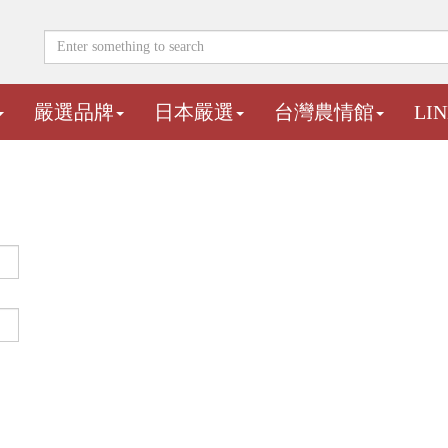
嚴選品牌
日本嚴選
台灣農情館
LI