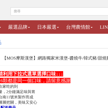
嚴選品牌
日本嚴選
台灣農情館
LI
品
【MOS摩斯漢堡】網路獨家米漢堡-醬燒牛/韓式豬/甜燒雞
請利用下拉式選單選擇口味
↓↓↓
6顆都是同一個
口味，請留意感謝
在家吃的到
量，2分鐘滿足味與胃
台南11號米製作而成
層層把關，美味又安心
溫配送商品