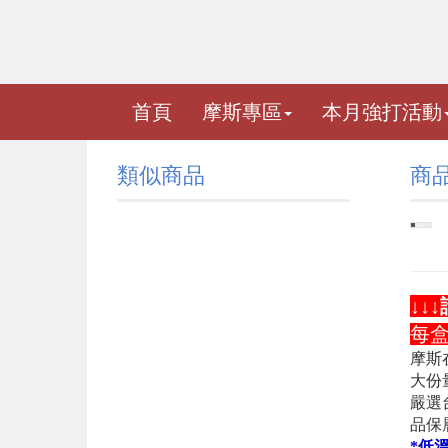
首頁
摩斯專區
本月強打活動
類似商品
商
↓↓↓
每盒
摩斯
大份
嚴選
品保
*低