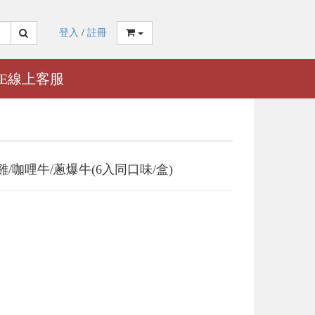
登入
/
註冊
NE線上客服
/咖哩牛/蔥爆牛(6入同口味/盒)