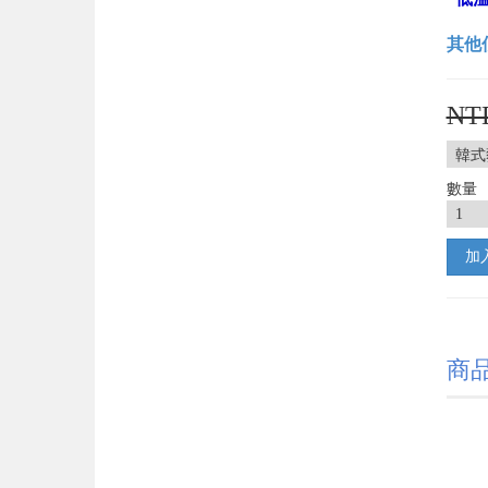
其他
NT
數量
加
商