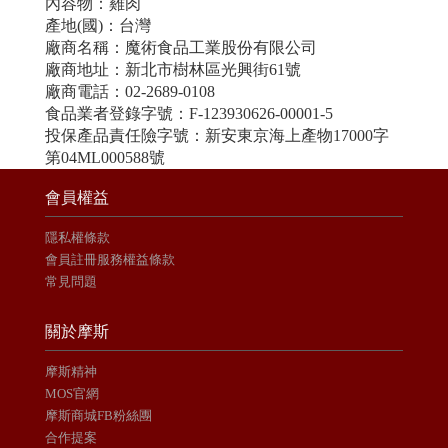
內容物：雞肉
產地(國)：台灣
廠商名稱：魔術食品工業股份有限公司
廠商地址：新北市樹林區光興街61號
廠商電話：02-2689-0108
食品業者登錄字號：F-123930626-00001-5
投保產品責任險字號：新安東京海上產物17000字
第04ML000588號
會員權益
隱私權條款
會員註冊服務權益條款
常見問題
關於摩斯
摩斯精神
MOS官網
摩斯商城FB粉絲團
合作提案