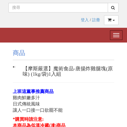
登入
/
註冊
Toggle
naviga
商品
【摩斯嚴選】魔術食品-唐揚炸雞腿塊(原
味) (1kg/袋)1入組
上班這黨事推薦商品
雞肉鮮嫩多汁
日式傳統風味
讓人一口接一口欲罷不能
*
購買時請注意:
本商品為低溫冷藏(凍)商品