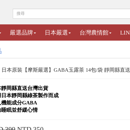
嚴選品牌
日本嚴選
台灣農情館
LI
品
日本原裝【摩斯嚴選】GABA玉露茶 14包/袋 靜岡縣直
本靜岡縣直送台灣出貨
用日本靜岡縣綠茶製作而成
入機能成分GABA
助睡眠並舒緩心情
D 399
NTD 350