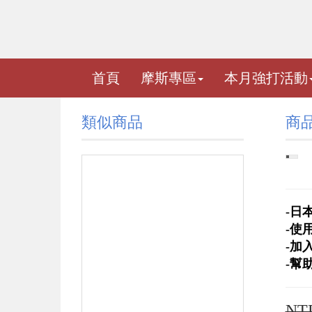
首頁
摩斯專區
本月強打活動
類似商品
商
-日
-使
-加
-幫
NT