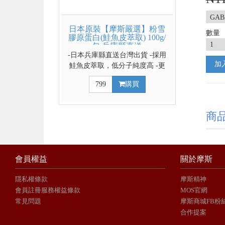
日本原裝【摩斯嚴選】粉雪
數量
膠原蛋白(鮭魚皮萃取) 100g/
包 兵庫縣直送
-日本兵庫縣直送台灣出貨 -採用
加
鮭魚皮萃取，低分子純度高 -更
易於人體吸收，維持肌膚彈性 -
799
購買
無臭無味溶解於美食飲品中邊吃
邊保養 ↓請利用下拉式選單選擇3
包x數量1更划算↓
商
會員權益
關於摩斯
隱私權條款
摩斯精神
會員註冊服務權益條款
MOS官網
常見問題
摩斯商城FB粉
合作提案