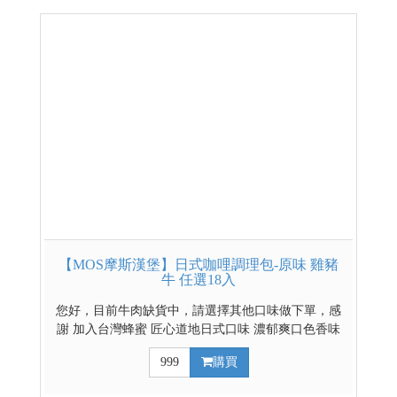
【MOS摩斯漢堡】日式咖哩調理包-原味 雞豬
牛 任選18入
您好，目前牛肉缺貨中，請選擇其他口味做下單，感
謝 加入台灣蜂蜜 匠心道地日式口味 濃郁爽口色香味
俱全 豐富的餡料超滿足 雞豬牛三種選擇 輕鬆煮出好
999
購買
料理 日式辣味咖哩請點這裡 日式原味混搭辣味咖哩請
點這裡