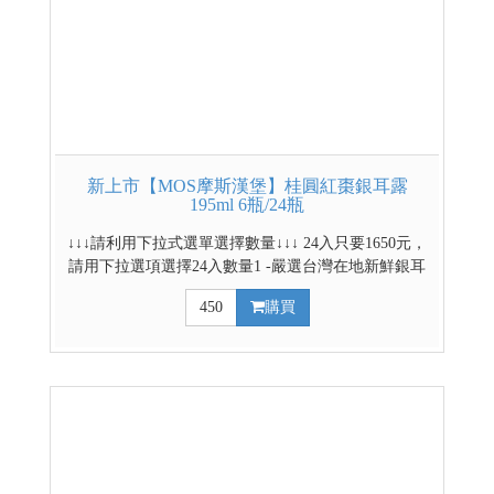
新上市【MOS摩斯漢堡】桂圓紅棗銀耳露
195ml 6瓶/24瓶
↓↓↓請利用下拉式選單選擇數量↓↓↓ 24入只要1650元，
請用下拉選項選擇24入數量1 -嚴選台灣在地新鮮銀耳
-通過農藥及重金屬檢驗 -少負擔純淨不添加 -搭配紅
450
購買
棗、桂圓、枸杞萃取精華 -即開即飲，膠質飽滿，口
感滑潤 -口感似燕窩Q彈輕奢享受