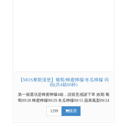
【MOS摩斯漢堡】葡萄/蜂蜜檸檬/冬瓜檸檬 蒟
蒻(共4箱60杯)
第一個選項是蜂蜜檸檬4箱，請留意感謝下單 效期:葡
萄09/28.蜂蜜檸檬09/29.冬瓜檸檬09/15.蘋果鳳梨09/24
官方網路商城 部分優惠與門市不同步，請依賣場實際
1299
購買
公告優惠為主 台灣代表著名水果 餐後解膩好幫手 越
冰越Q的清涼飲品 ↓↓↓請利用下拉式選單選擇口味↓↓↓