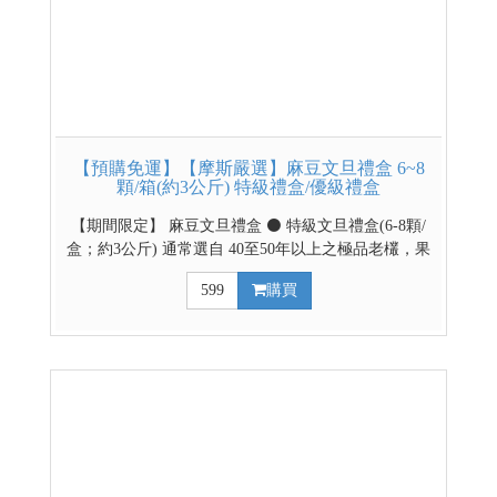
【預購免運】【摩斯嚴選】麻豆文旦禮盒 6~8
顆/箱(約3公斤) 特級禮盒/優級禮盒
【期間限定】 麻豆文旦禮盒 ⚫ 特級文旦禮盒(6-8顆/
盒；約3公斤) 通常選自 40至50年以上之極品老欉，果
形緊實沉重、外觀精緻，甜度多在 10 至 12 度以上，
599
購買
肉質細緻、多汁且風味濃郁。 ⚫ 優級文旦禮盒(6-8顆/
盒；約3公斤) 多選自 20 年以上之優良果樹，果實飽
滿、大小適中，甜度與品質符合農會標準（10度以
上），口感清甜微酸、爽口多汁。 【預購時間】
2026/8/1~8/30 【出貨時間】9/1(二)起由麻豆區農會排
單出貨，出貨不等於到貨日，請耐心等候。 【最後出
貨日】9/11(五)(PS:本次預購僅提供本島販售) 請利用
下拉選項選擇優級/特級禮盒 ↓↓↓請利用下拉式選單選
擇禮盒款式↓↓↓