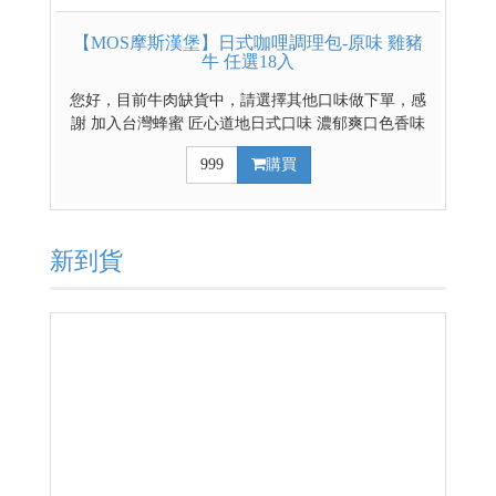
【MOS摩斯漢堡】日式咖哩調理包-原味 雞豬
牛 任選18入
您好，目前牛肉缺貨中，請選擇其他口味做下單，感
謝 加入台灣蜂蜜 匠心道地日式口味 濃郁爽口色香味
俱全 豐富的餡料超滿足 雞豬牛三種選擇 輕鬆煮出好
999
購買
料理 日式辣味咖哩請點這裡 日式原味混搭辣味咖哩請
點這裡
新到貨