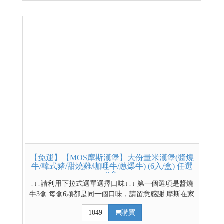
【免運】【MOS摩斯漢堡】大份量米漢堡(醬燒
牛/韓式豬/甜燒雞/咖哩牛/蔥爆牛) (6入/盒) 任選
3盒
↓↓↓請利用下拉式選單選擇口味↓↓↓ 第一個選項是醬燒
牛3盒 每盒6顆都是同一個口味，請留意感謝 摩斯在家
吃的到 大份量，2分鐘滿足味與胃 嚴選台南11號米
1049
購買
製作而成 品保層層把關，美味又安心 *低溫配送商品