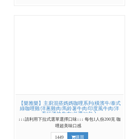
*網路獨賣商品，門市無販售* 4盒更便宜~ 4盒賣場
連結請點我 其他低溫熟食賣場
【樂雅樂】主廚混搭媽媽咖哩系列(橫濱牛/泰式
綠咖哩雞/洋蔥雞肉/馬鈴薯牛肉/印度風牛肉/洋
蔥紅酒燴牛肉)任選20包入
↓↓↓請利用下拉式選單選擇口味↓↓↓ 每包1人份200克 咖
哩超美味口感
1449
購買