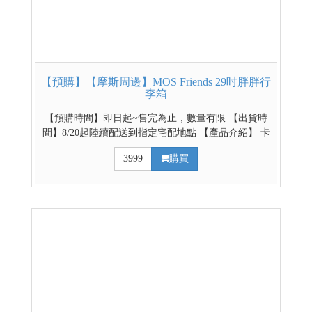
【預購】【摩斯周邊】MOS Friends 29吋胖胖行
李箱
【預購時間】即日起~售完為止，數量有限 【出貨時
間】8/20起陸續配送到指定宅配地點 【產品介紹】 卡
若特聯名款，採上掀式設計，1:9的上蓋與箱體，將箱
3999
購買
內收納 空間極大化，單邊開蓋不占空間，可輕鬆快速
拿取行李。 【配件介紹】 360度萬向靜音輪、伸縮摺
疊杯架、側邊收納掛勾、TSA內嵌式海關鎖 凡購買行
李箱即贈防塵套、透明保護套及MOS Friends行李束帶
【產品規格】 尺寸：深40x寬35x高81cm (含輪子) 材
質：PC塑膠 空箱重量：5.2kg / 可承載重量：17kg 裝
載容量：擴充前122L / 擴充後130L 其他周邊商品➡點
此進入賣場