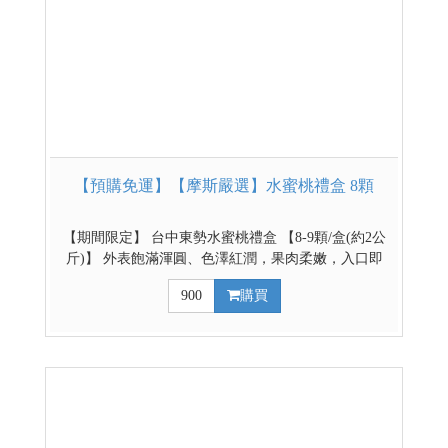
【預購免運】【摩斯嚴選】水蜜桃禮盒 8顆
【期間限定】 台中東勢水蜜桃禮盒 【8-9顆/盒(約2公
斤)】 外表飽滿渾圓、色澤紅潤，果肉柔嫩，入口即
化、甜蜜多汁，散發梨山特有的清冷濃郁香氣，特別
900
購買
的口感是其他水蜜桃所沒有的，滋味絕不遜於日本水
蜜桃。水蜜桃特色是底部渾圓，柄部有道溝，果型
大、多汁、甜度高，色澤風味均佳。 【預購時間】即
日起~2026/8/16 【出貨時間】8/6(四)起由東勢區農會
排單出貨，請耐心等候(PS:本次預購僅提供本島販售)
如遇採收期延後或自然不可抗拒因素,將依實際狀況調
整配送日期。農產品會因氣候變化延遲出貨日,請耐心
等候。