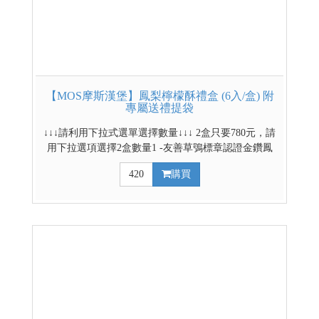
【MOS摩斯漢堡】鳳梨檸檬酥禮盒 (6入/盒) 附
專屬送禮提袋
↓↓↓請利用下拉式選單選擇數量↓↓↓ 2盒只要780元，請
用下拉選項選擇2盒數量1 -友善草鴞標章認證金鑽鳳
梨，守護生態，安心品味。 -搭配無籽檸檬、四季檸
420
購買
檬、香水檸檬，三種檸檬整顆淬煉 -香、苦、酸、
甜、甘，五感層次交織，風味在口中疊疊綻放 -酸甜
不膩，清新可口