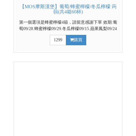
【MOS摩斯漢堡】葡萄/蜂蜜檸檬/冬瓜檸檬 蒟
蒻(共4箱60杯)
第一個選項是蜂蜜檸檬4箱，請留意感謝下單 效期:葡
萄09/28.蜂蜜檸檬09/29.冬瓜檸檬09/15.蘋果鳳梨09/24
官方網路商城 部分優惠與門市不同步，請依賣場實際
1299
購買
公告優惠為主 台灣代表著名水果 餐後解膩好幫手 越
冰越Q的清涼飲品 ↓↓↓請利用下拉式選單選擇口味↓↓↓