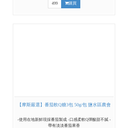
499
購買
【摩斯嚴選】番茄軟Q糖3包 50g/包 鹽水區農會
-使用在地新鮮現採番茄製成 -口感柔軟Q彈酸甜不膩 -
帶有淡淡番茄果香