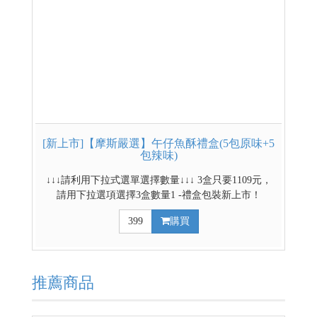
[新上市]【摩斯嚴選】午仔魚酥禮盒(5包原味+5
包辣味)
↓↓↓請利用下拉式選單選擇數量↓↓↓ 3盒只要1109元，
請用下拉選項選擇3盒數量1 -禮盒包裝新上市！
-20g*10包/盒(辣味/原味 各五包) -小包裝易食易保存 -
399
購買
台灣魚肉含肉率最高的魚餅乾(高達50%) -即拆即食，
100%國產野生午仔魚，最高魚品質！ 原味 低溫烘焙
保留鮮甜，呈現自然海味。 辣味 ​特調香辣配方，入口
微辣溫潤。
推薦商品