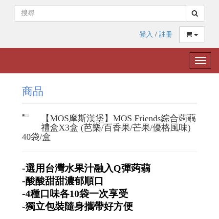
登入
/
註冊
Toggle
naviga
商品
【MOS摩斯漢堡】MOS Friends綜合蒟蒻
禮盒X3盒 (芭樂/百香果/芒果/優格風味)
40袋/盒
-選用台灣水果汁融入Q彈蒟蒻
-酸酸甜甜濃郁順口
-4種口味各10袋一次享受
-獨立包裝隨身攜帶好方便