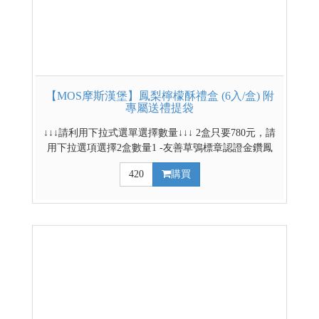
【MOS摩斯漢堡】鳳梨檸檬酥禮盒 (6入/盒) 附
專屬送禮提袋
↓↓↓請利用下拉式選單選擇數量↓↓↓ 2盒只要780元，請
用下拉選項選擇2盒數量1 -友善草鴞標章認證金鑽鳳
梨，守護生態，安心品味。 -搭配無籽檸檬、四季檸
420
購買
檬、香水檸檬，三種檸檬整顆淬煉 -香、苦、酸、
甜、甘，五感層次交織，風味在口中疊疊綻放 -酸甜
不膩，清新可口