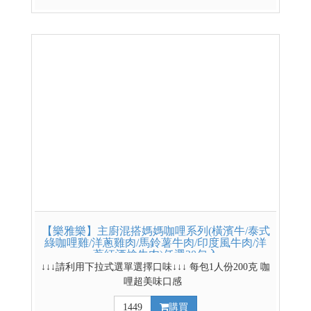
*網路獨賣商品，門市無販售* 4盒更便宜~ 4盒賣場
連結請點我 其他低溫熟食賣場
【樂雅樂】主廚混搭媽媽咖哩系列(橫濱牛/泰式
綠咖哩雞/洋蔥雞肉/馬鈴薯牛肉/印度風牛肉/洋
蔥紅酒燴牛肉)任選20包入
↓↓↓請利用下拉式選單選擇口味↓↓↓ 每包1人份200克 咖
哩超美味口感
1449
購買