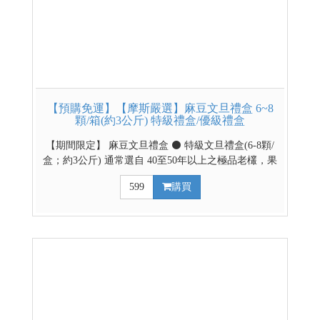
【預購免運】【摩斯嚴選】麻豆文旦禮盒 6~8
顆/箱(約3公斤) 特級禮盒/優級禮盒
【期間限定】 麻豆文旦禮盒 ⚫ 特級文旦禮盒(6-8顆/
盒；約3公斤) 通常選自 40至50年以上之極品老欉，果
形緊實沉重、外觀精緻，甜度多在 10 至 12 度以上，
599
購買
肉質細緻、多汁且風味濃郁。 ⚫ 優級文旦禮盒(6-8顆/
盒；約3公斤) 多選自 20 年以上之優良果樹，果實飽
滿、大小適中，甜度與品質符合農會標準（10度以
上），口感清甜微酸、爽口多汁。 【預購時間】
2026/8/1~8/30 【出貨時間】9/1(二)起由麻豆區農會排
單出貨，出貨不等於到貨日，請耐心等候。 【最後出
貨日】9/11(五)(PS:本次預購僅提供本島販售) 請利用
下拉選項選擇優級/特級禮盒 ↓↓↓請利用下拉式選單選
擇禮盒款式↓↓↓