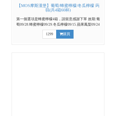
【MOS摩斯漢堡】葡萄/蜂蜜檸檬/冬瓜檸檬 蒟
蒻(共4箱60杯)
第一個選項是蜂蜜檸檬4箱，請留意感謝下單 效期:葡
萄09/28.蜂蜜檸檬09/29.冬瓜檸檬09/15.蘋果鳳梨09/24
官方網路商城 部分優惠與門市不同步，請依賣場實際
1299
購買
公告優惠為主 台灣代表著名水果 餐後解膩好幫手 越
冰越Q的清涼飲品 ↓↓↓請利用下拉式選單選擇口味↓↓↓