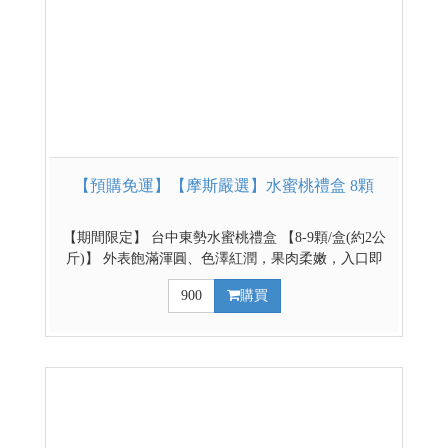
【預購免運】【摩斯嚴選】水蜜桃禮盒 8顆
【期間限定】 台中東勢水蜜桃禮盒 【8-9顆/盒(約2公
斤)】 外表飽滿渾圓、色澤紅潤，果肉柔嫩，入口即
化、甜蜜多汁，散發梨山特有的清冷濃郁香氣，特別
900
購買
的口感是其他水蜜桃所沒有的，滋味絕不遜於日本水
蜜桃。水蜜桃特色是底部渾圓，柄部有道溝，果型
大、多汁、甜度高，色澤風味均佳。 【預購時間】即
日起~2026/8/16 【出貨時間】8/6(四)起由東勢區農會
排單出貨，請耐心等候(PS:本次預購僅提供本島販售)
如遇採收期延後或自然不可抗拒因素,將依實際狀況調
整配送日期。農產品會因氣候變化延遲出貨日,請耐心
等候。