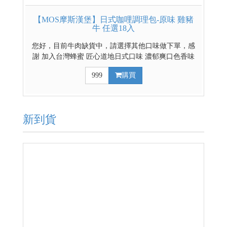
【MOS摩斯漢堡】日式咖哩調理包-原味 雞豬
牛 任選18入
您好，目前牛肉缺貨中，請選擇其他口味做下單，感
謝 加入台灣蜂蜜 匠心道地日式口味 濃郁爽口色香味
俱全 豐富的餡料超滿足 雞豬牛三種選擇 輕鬆煮出好
999
購買
料理 日式辣味咖哩請點這裡 日式原味混搭辣味咖哩請
點這裡
新到貨