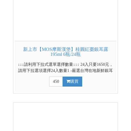
新上市【MOS摩斯漢堡】桂圓紅棗銀耳露
195ml 6瓶/24瓶
↓↓↓請利用下拉式選單選擇數量↓↓↓ 24入只要1650元，
請用下拉選項選擇24入數量1 -嚴選台灣在地新鮮銀耳
-通過農藥及重金屬檢驗 -少負擔純淨不添加 -搭配紅
450
購買
棗、桂圓、枸杞萃取精華 -即開即飲，膠質飽滿，口
感滑潤 -口感似燕窩Q彈輕奢享受