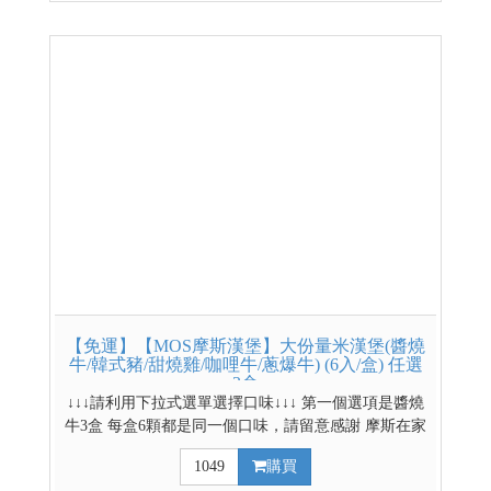
【免運】【MOS摩斯漢堡】大份量米漢堡(醬燒
牛/韓式豬/甜燒雞/咖哩牛/蔥爆牛) (6入/盒) 任選
3盒
↓↓↓請利用下拉式選單選擇口味↓↓↓ 第一個選項是醬燒
牛3盒 每盒6顆都是同一個口味，請留意感謝 摩斯在家
吃的到 大份量，2分鐘滿足味與胃 嚴選台南11號米
1049
購買
製作而成 品保層層把關，美味又安心 *低溫配送商品