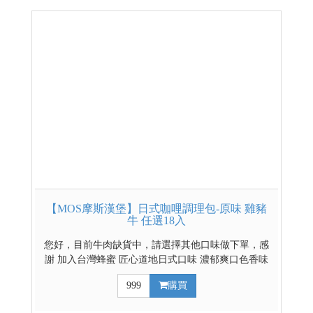
【MOS摩斯漢堡】日式咖哩調理包-原味 雞豬
牛 任選18入
您好，目前牛肉缺貨中，請選擇其他口味做下單，感
謝 加入台灣蜂蜜 匠心道地日式口味 濃郁爽口色香味
俱全 豐富的餡料超滿足 雞豬牛三種選擇 輕鬆煮出好
999
購買
料理 日式辣味咖哩請點這裡 日式原味混搭辣味咖哩請
點這裡