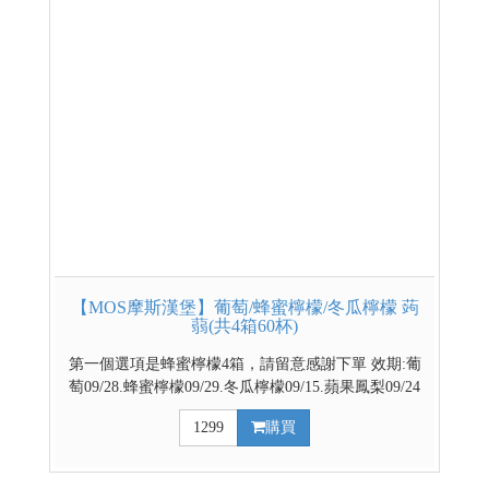
【MOS摩斯漢堡】葡萄/蜂蜜檸檬/冬瓜檸檬 蒟
蒻(共4箱60杯)
第一個選項是蜂蜜檸檬4箱，請留意感謝下單 效期:葡
萄09/28.蜂蜜檸檬09/29.冬瓜檸檬09/15.蘋果鳳梨09/24
官方網路商城 部分優惠與門市不同步，請依賣場實際
1299
購買
公告優惠為主 台灣代表著名水果 餐後解膩好幫手 越
冰越Q的清涼飲品 ↓↓↓請利用下拉式選單選擇口味↓↓↓