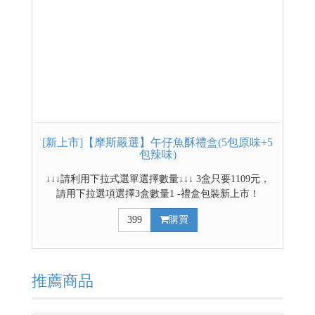
[新上市]【摩斯嚴選】午仔魚酥禮盒(5包原味+5
包辣味)
↓↓↓請利用下拉式選單選擇數量↓↓↓ 3盒只要1109元，
請用下拉選項選擇3盒數量1 -禮盒包裝新上市！
-20g*10包/盒(辣味/原味 各五包) -小包裝易食易保存 -
399
購買
台灣魚肉含肉率最高的魚餅乾(高達50%) -即拆即食，
100%國產野生午仔魚，最高魚品質！ 原味 低溫烘焙
保留鮮甜，呈現自然海味。 辣味 ​特調香辣配方，入口
微辣溫潤。
推薦商品