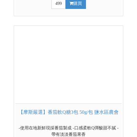
499
購買
【摩斯嚴選】番茄軟Q糖3包 50g/包 鹽水區農會
-使用在地新鮮現採番茄製成 -口感柔軟Q彈酸甜不膩 -
帶有淡淡番茄果香