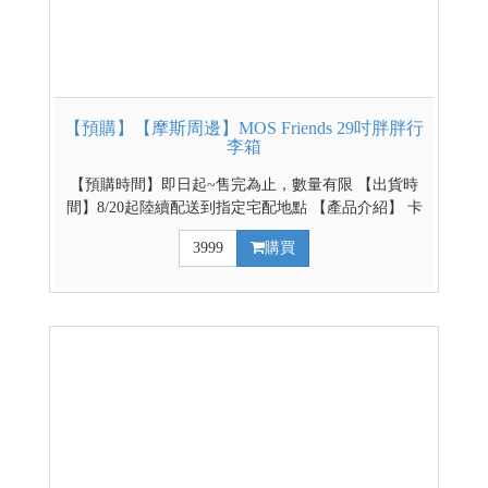
【預購】【摩斯周邊】MOS Friends 29吋胖胖行
李箱
【預購時間】即日起~售完為止，數量有限 【出貨時
間】8/20起陸續配送到指定宅配地點 【產品介紹】 卡
若特聯名款，採上掀式設計，1:9的上蓋與箱體，將箱
3999
購買
內收納 空間極大化，單邊開蓋不占空間，可輕鬆快速
拿取行李。 【配件介紹】 360度萬向靜音輪、伸縮摺
疊杯架、側邊收納掛勾、TSA內嵌式海關鎖 凡購買行
李箱即贈防塵套、透明保護套及MOS Friends行李束帶
【產品規格】 尺寸：深40x寬35x高81cm (含輪子) 材
質：PC塑膠 空箱重量：5.2kg / 可承載重量：17kg 裝
載容量：擴充前122L / 擴充後130L 其他周邊商品➡點
此進入賣場