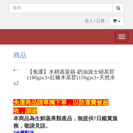
登入
/
註冊
Toggle
naviga
商品
【免運】水耕蔬菜箱-奶油波士頓萵苣
(180g)x3+紅橡木萵苣(150g)x3+天然水
x2
免運商品請單獨下單，以防運費被超
收，謝謝
本商品為生鮮蔬果類產品，無提供7日鑑賞服
務，敬請見諒。
*冷藏配送