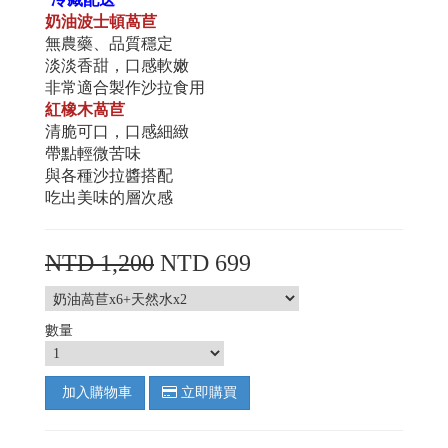
奶油波士頓萵苣
無農藥、品質穩定
淡淡香甜，口感軟嫩
非常適合製作沙拉食用
紅橡木萵苣
清脆可口，口感細緻
帶點輕微苦味
與各種沙拉醬搭配
吃出美味的層次感
NTD 1,200
NTD 699
數量
加入購物車
立即購買