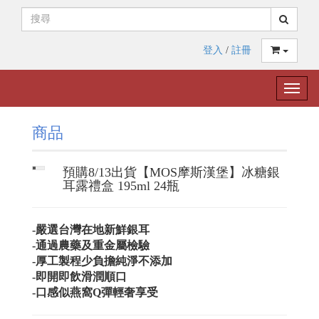
登入
/
註冊
Toggle
naviga
商品
預購8/13出貨【MOS摩斯漢堡】冰糖銀
耳露禮盒 195ml 24瓶
-嚴選台灣在地新鮮銀耳
-通過農藥及重金屬檢驗
-厚工製程少負擔純淨不添加
-即開即飲滑潤順口
-口感似燕窩Q彈輕奢享受