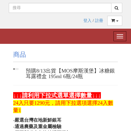
登入
/
註冊
Toggle
naviga
商品
預購8/13出貨【MOS摩斯漢堡】冰糖銀
耳露禮盒 195ml 6瓶/24瓶
↓↓↓
請利用下拉式選單選擇數量
↓↓↓
24入只要1290元，請用下拉選項選擇24入數
量1
-嚴選台灣在地新鮮銀耳
-通過農藥及重金屬檢驗