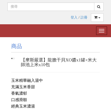
登入
/
註冊
Toggle
naviga
商品
【摩斯嚴選】龍膽干貝XO醬x1罐+米大
師池上米x10包
玉米精華融入湯中
充滿玉米香甜
香氣濃郁
口感滑順
經典玉米濃湯