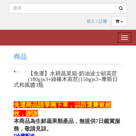
登入
/
註冊
Toggle
naviga
商品
【免運】水耕蔬菜箱-奶油波士頓萵苣
(180g)x3+綠橡木萵苣(150g)x3+摩斯日
式和風醬3瓶
免運商品請單獨下單，以防運費被超
收，謝謝
本商品為生鮮蔬果類產品，無提供7日鑑賞服
務，敬請見諒。
*冷藏配送