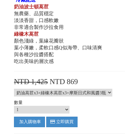
奶油波士頓萵苣
無農藥、品質穩定
淡淡香甜，口感軟嫩
非常適合製作沙拉食用
綠橡木萵苣
顏色淺綠，葉緣花瓣狀
葉小薄嫩，柔軟口感Q似海帶、口味清爽
與各種沙拉醬搭配
吃出美味的層次感
NTD 1,425
NTD 869
數量
加入購物車
立即購買