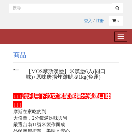
登入
/
註冊
Toggle
naviga
商品
【MOS摩斯漢堡】米漢堡6入(同口
味)+原味唐揚炸雞腿塊1kg(免運)
↓↓↓
請利用下拉式選單選擇米漢堡口味
↓↓↓
摩斯在家吃的到
大份量，2分鐘滿足味與胃
嚴選台南11號米製作而成
品保層層把關，美味又安心