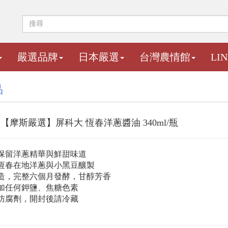
嚴選品牌
日本嚴選
台灣農情館
LI
品
【摩斯嚴選】屏科大 恆春洋蔥醬油 340ml/瓶
保留洋蔥精華與鮮甜味道
恆春在地洋蔥與小黑豆釀製
造，完整六個月發酵，甘醇芳香
加任何鉀鹽、焦糖色素
防腐劑，開封後請冷藏