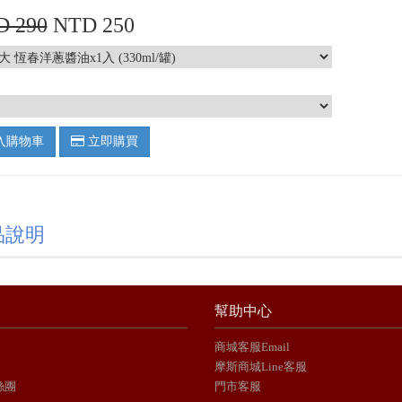
D 290
NTD 250
入購物車
立即購買
品說明
幫助中心
商城客服Email
摩斯商城Line客服
絲團
門市客服