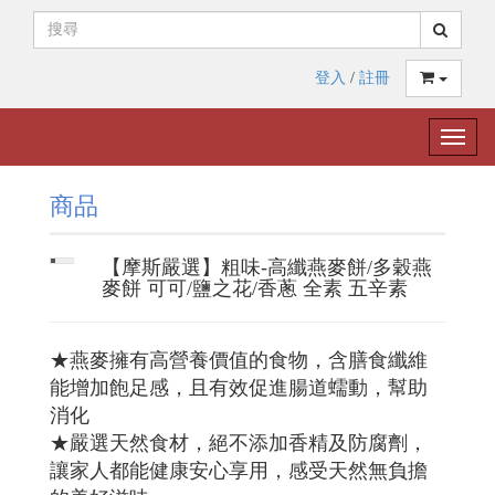
登入
/
註冊
Toggle
naviga
商品
【摩斯嚴選】粗味-高纖燕麥餅/多穀燕
麥餅 可可/鹽之花/香蔥 全素 五辛素
★燕麥擁有高營養價值的食物，含膳食纖維
能增加飽足感，且有效促進腸道蠕動，幫助
消化
★嚴選天然食材，絕不添加香精及防腐劑，
讓家人都能健康安心享用，感受天然無負擔