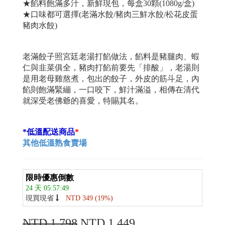
★餡料飽滿多汁，新鮮現包，每盒30顆(1080g/盒)
★口味都可選擇(老滿水餃/豬肉三鮮水餃/松花皮蛋
豬肉水餃)
老滿餃子照宮廷老湯打餡做法，餡料是豬腿肉、蝦
仁與韭菜俱全，豬肉打餡前要先「排酸」，老湯則
是用老母雞熬煮，包出的餃子，外皮的筋斗足，內
餡則飽滿緊繃，一口咬下，鮮汁滿溢，相傳在清代
就深受老佛爺的喜愛，特賜其名。
*低溫配送商品
*
其他低溫熟食賣場
限時優惠倒數
24 天 05:57:49
現買現省
NTD 349
(19%)
NTD 1,798
NTD 1,449