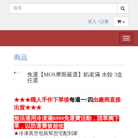
登入
/
註冊
Toggle
naviga
商品
免運【MOS摩斯嚴選】餡老滿 水餃 3盒
任選
★★★職人手作下單後
每週一/四
由廠商直接
出貨★★★
無法適用冷凍滿$999免運費活動，請單獨下
單，以防運費被超收
★冷凍真空包裝幫您宅配到家