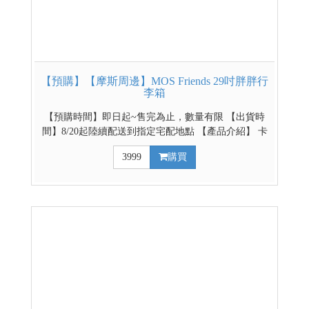
【預購】【摩斯周邊】MOS Friends 29吋胖胖行
李箱
【預購時間】即日起~售完為止，數量有限 【出貨時
間】8/20起陸續配送到指定宅配地點 【產品介紹】 卡
若特聯名款，採上掀式設計，1:9的上蓋與箱體，將箱
3999
購買
內收納 空間極大化，單邊開蓋不占空間，可輕鬆快速
拿取行李。 【配件介紹】 360度萬向靜音輪、伸縮摺
疊杯架、側邊收納掛勾、TSA內嵌式海關鎖 凡購買行
李箱即贈防塵套、透明保護套及MOS Friends行李束帶
【產品規格】 尺寸：深40x寬35x高81cm (含輪子) 材
質：PC塑膠 空箱重量：5.2kg / 可承載重量：17kg 裝
載容量：擴充前122L / 擴充後130L 其他周邊商品➡點
此進入賣場