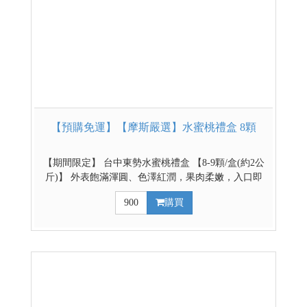
【預購免運】【摩斯嚴選】水蜜桃禮盒 8顆
【期間限定】 台中東勢水蜜桃禮盒 【8-9顆/盒(約2公
斤)】 外表飽滿渾圓、色澤紅潤，果肉柔嫩，入口即
化、甜蜜多汁，散發梨山特有的清冷濃郁香氣，特別
900
購買
的口感是其他水蜜桃所沒有的，滋味絕不遜於日本水
蜜桃。水蜜桃特色是底部渾圓，柄部有道溝，果型
大、多汁、甜度高，色澤風味均佳。 【預購時間】即
日起~2026/8/16 【出貨時間】8/6(四)起由東勢區農會
排單出貨，請耐心等候(PS:本次預購僅提供本島販售)
如遇採收期延後或自然不可抗拒因素,將依實際狀況調
整配送日期。農產品會因氣候變化延遲出貨日,請耐心
等候。