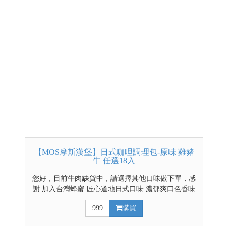
【MOS摩斯漢堡】日式咖哩調理包-原味 雞豬
牛 任選18入
您好，目前牛肉缺貨中，請選擇其他口味做下單，感
謝 加入台灣蜂蜜 匠心道地日式口味 濃郁爽口色香味
俱全 豐富的餡料超滿足 雞豬牛三種選擇 輕鬆煮出好
999
購買
料理 日式辣味咖哩請點這裡 日式原味混搭辣味咖哩請
點這裡