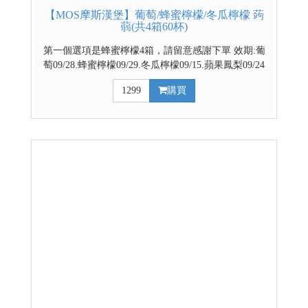
【MOS摩斯漢堡】葡萄/蜂蜜檸檬/冬瓜檸檬 蒟
蒻(共4箱60杯)
第一個選項是蜂蜜檸檬4箱，請留意感謝下單 效期:葡
萄09/28.蜂蜜檸檬09/29.冬瓜檸檬09/15.蘋果鳳梨09/24
官方網路商城 部分優惠與門市不同步，請依賣場實際
1299
購買
公告優惠為主 台灣代表著名水果 餐後解膩好幫手 越
冰越Q的清涼飲品 ↓↓↓請利用下拉式選單選擇口味↓↓↓