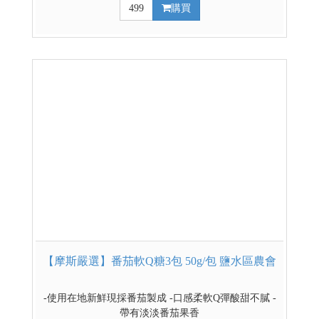
499
購買
【摩斯嚴選】番茄軟Q糖3包 50g/包 鹽水區農會
-使用在地新鮮現採番茄製成 -口感柔軟Q彈酸甜不膩 -
帶有淡淡番茄果香