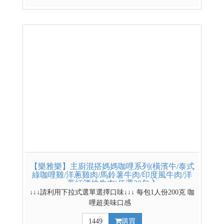
*網路獨賣商品，門市無販售* 4盒更便宜~ 4盒賣場
連結請點我 其他低溫熟食賣場
【樂雅樂】主廚混搭媽媽咖哩系列(橫濱牛/泰式
綠咖哩雞/洋蔥雞肉/馬鈴薯牛肉/印度風牛肉/洋
蔥紅酒燴牛肉)任選20包入
↓↓↓請利用下拉式選單選擇口味↓↓↓ 每包1人份200克 咖
哩超美味口感
1449
購買