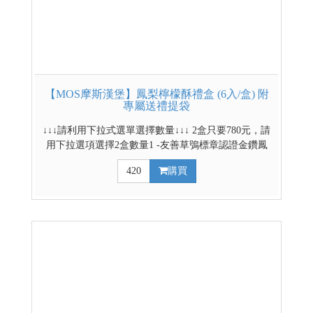
【MOS摩斯漢堡】鳳梨檸檬酥禮盒 (6入/盒) 附
專屬送禮提袋
↓↓↓請利用下拉式選單選擇數量↓↓↓ 2盒只要780元，請
用下拉選項選擇2盒數量1 -友善草鴞標章認證金鑽鳳
梨，守護生態，安心品味。 -搭配無籽檸檬、四季檸
420
購買
檬、香水檸檬，三種檸檬整顆淬煉 -香、苦、酸、
甜、甘，五感層次交織，風味在口中疊疊綻放 -酸甜
不膩，清新可口