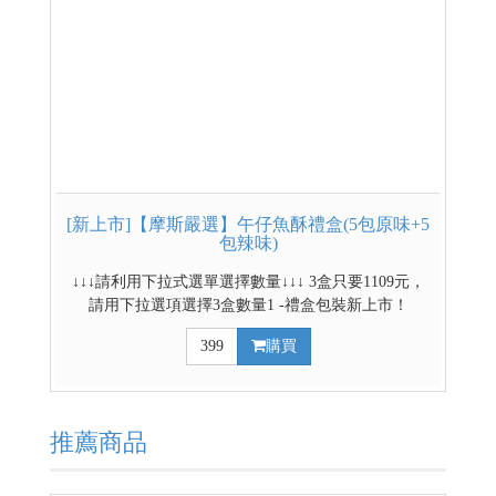
[新上市]【摩斯嚴選】午仔魚酥禮盒(5包原味+5
包辣味)
↓↓↓請利用下拉式選單選擇數量↓↓↓ 3盒只要1109元，
請用下拉選項選擇3盒數量1 -禮盒包裝新上市！
-20g*10包/盒(辣味/原味 各五包) -小包裝易食易保存 -
399
購買
台灣魚肉含肉率最高的魚餅乾(高達50%) -即拆即食，
100%國產野生午仔魚，最高魚品質！ 原味 低溫烘焙
保留鮮甜，呈現自然海味。 辣味 ​特調香辣配方，入口
微辣溫潤。
推薦商品