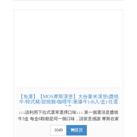
【免運】【MOS摩斯漢堡】大份量米漢堡(醬燒
牛/韓式豬/甜燒雞/咖哩牛/蔥爆牛) (6入/盒) 任選
3盒
↓↓↓請利用下拉式選單選擇口味↓↓↓ 第一個選項是醬燒
牛3盒 每盒6顆都是同一個口味，請留意感謝 摩斯在家
吃的到 大份量，2分鐘滿足味與胃 嚴選台南11號米
1049
購買
製作而成 品保層層把關，美味又安心 *低溫配送商品