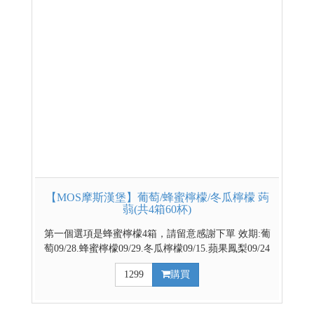
【MOS摩斯漢堡】葡萄/蜂蜜檸檬/冬瓜檸檬 蒟
蒻(共4箱60杯)
第一個選項是蜂蜜檸檬4箱，請留意感謝下單 效期:葡
萄09/28.蜂蜜檸檬09/29.冬瓜檸檬09/15.蘋果鳳梨09/24
官方網路商城 部分優惠與門市不同步，請依賣場實際
1299
購買
公告優惠為主 台灣代表著名水果 餐後解膩好幫手 越
冰越Q的清涼飲品 ↓↓↓請利用下拉式選單選擇口味↓↓↓