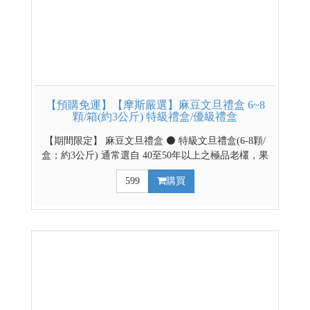
【預購免運】【摩斯嚴選】麻豆文旦禮盒 6~8
顆/箱(約3公斤) 特級禮盒/優級禮盒
【期間限定】 麻豆文旦禮盒 ⚫ 特級文旦禮盒(6-8顆/
盒；約3公斤) 通常選自 40至50年以上之極品老欉，果
形緊實沉重、外觀精緻，甜度多在 10 至 12 度以上，
599
購買
肉質細緻、多汁且風味濃郁。 ⚫ 優級文旦禮盒(6-8顆/
盒；約3公斤) 多選自 20 年以上之優良果樹，果實飽
滿、大小適中，甜度與品質符合農會標準（10度以
上），口感清甜微酸、爽口多汁。 【預購時間】
2026/8/1~8/30 【出貨時間】9/1(二)起由麻豆區農會排
單出貨，出貨不等於到貨日，請耐心等候。 【最後出
貨日】9/11(五)(PS:本次預購僅提供本島販售) 請利用
下拉選項選擇優級/特級禮盒 ↓↓↓請利用下拉式選單選
擇禮盒款式↓↓↓