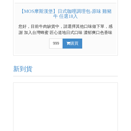
【MOS摩斯漢堡】日式咖哩調理包-原味 雞豬
牛 任選18入
您好，目前牛肉缺貨中，請選擇其他口味做下單，感
謝 加入台灣蜂蜜 匠心道地日式口味 濃郁爽口色香味
俱全 豐富的餡料超滿足 雞豬牛三種選擇 輕鬆煮出好
999
購買
料理 日式辣味咖哩請點這裡 日式原味混搭辣味咖哩請
點這裡
新到貨