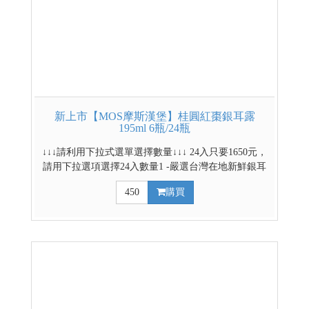
新上市【MOS摩斯漢堡】桂圓紅棗銀耳露
195ml 6瓶/24瓶
↓↓↓請利用下拉式選單選擇數量↓↓↓ 24入只要1650元，
請用下拉選項選擇24入數量1 -嚴選台灣在地新鮮銀耳
-通過農藥及重金屬檢驗 -少負擔純淨不添加 -搭配紅
450
購買
棗、桂圓、枸杞萃取精華 -即開即飲，膠質飽滿，口
感滑潤 -口感似燕窩Q彈輕奢享受