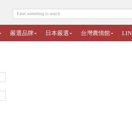
嚴選品牌
日本嚴選
台灣農情館
LI