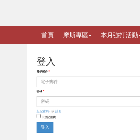
首頁
摩斯專區
本月強打活動
登入
電子郵件
*
密碼
*
忘記密碼?
或
註冊
下次記住我
登入