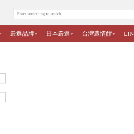
嚴選品牌
日本嚴選
台灣農情館
LI