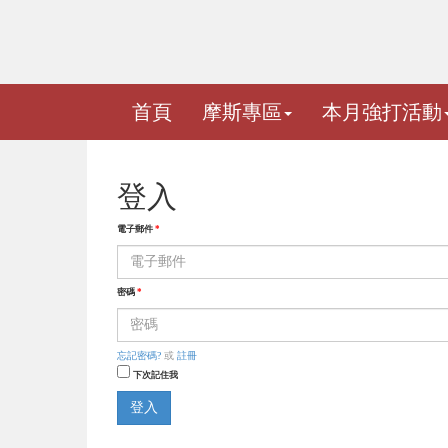
首頁
摩斯專區
本月強打活動
登入
電子郵件
*
密碼
*
忘記密碼?
或
註冊
下次記住我
登入