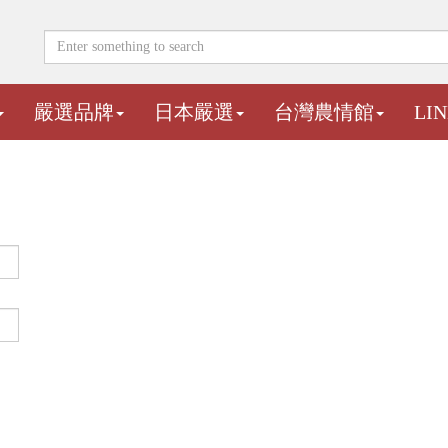
嚴選品牌
日本嚴選
台灣農情館
LI