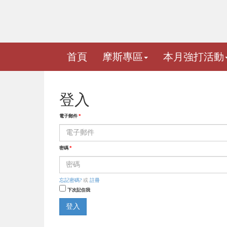
首頁
摩斯專區
本月強打活動
登入
電子郵件
*
密碼
*
忘記密碼?
或
註冊
下次記住我
登入