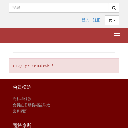
登入
/
註冊
Toggle
naviga
category store not exist !
會員權益
隱私權條款
會員註冊服務權益條款
常見問題
關於摩斯