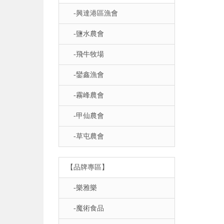
-興達港區漁會
-鹽水農會
-飛牛牧場
-鑾鑫漁會
-霧峰農會
-甲仙農會
-草屯農會
【品牌專區】
-樂雅樂
-魔術食品