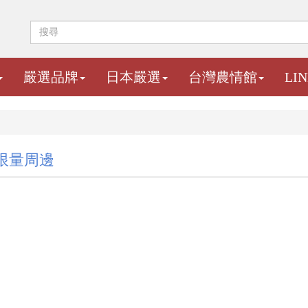
嚴選品牌
日本嚴選
台灣農情館
LI
限量周邊