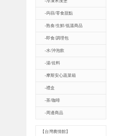
-冷凍米漢堡
-蒟蒻/零食甜點
-熟食/生鮮/低溫商品
-即食/調理包
-水/沖泡飲
-湯/佐料
-摩斯安心蔬菜箱
-禮盒
-茶/咖啡
-周邊商品
【台灣農情館】