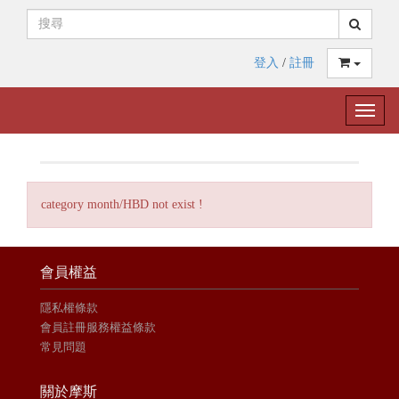
登入
/
註冊
Toggle
naviga
category month/HBD not exist !
會員權益
隱私權條款
會員註冊服務權益條款
常見問題
關於摩斯