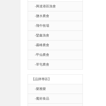
-興達港區漁會
-鹽水農會
-飛牛牧場
-鑾鑫漁會
-霧峰農會
-甲仙農會
-草屯農會
【品牌專區】
-樂雅樂
-魔術食品