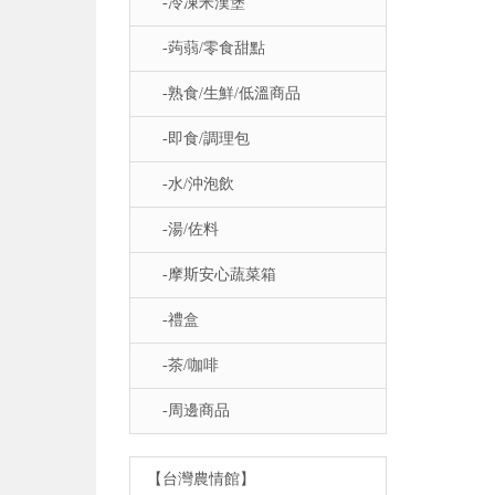
-冷凍米漢堡
-蒟蒻/零食甜點
-熟食/生鮮/低溫商品
-即食/調理包
-水/沖泡飲
-湯/佐料
-摩斯安心蔬菜箱
-禮盒
-茶/咖啡
-周邊商品
【台灣農情館】