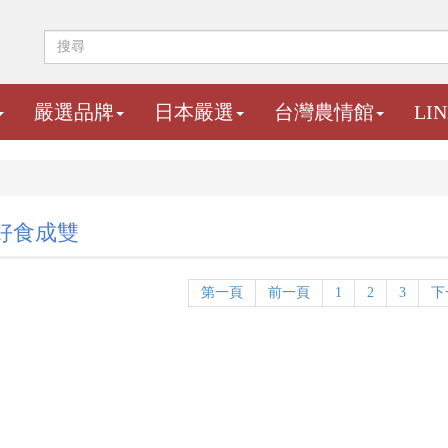
嚴選品牌
日本嚴選
台灣農情館
LI
好食成雙
第一頁
前一頁
1
2
3
下