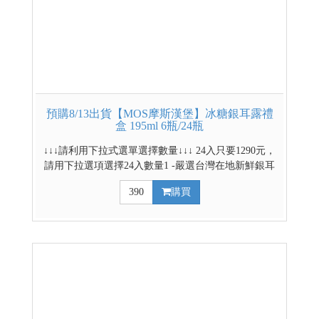
預購8/13出貨【MOS摩斯漢堡】冰糖銀耳露禮
盒 195ml 6瓶/24瓶
↓↓↓請利用下拉式選單選擇數量↓↓↓ 24入只要1290元，
請用下拉選項選擇24入數量1 -嚴選台灣在地新鮮銀耳
-通過農藥及重金屬檢驗 -厚工製程少負擔純淨不添加
390
購買
-即開即飲滑潤順口 -口感似燕窩Q彈輕奢享受