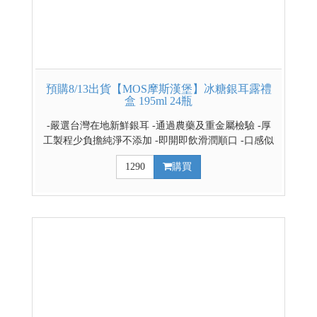
預購8/13出貨【MOS摩斯漢堡】冰糖銀耳露禮
盒 195ml 24瓶
-嚴選台灣在地新鮮銀耳 -通過農藥及重金屬檢驗 -厚
工製程少負擔純淨不添加 -即開即飲滑潤順口 -口感似
燕窩Q彈輕奢享受
1290
購買