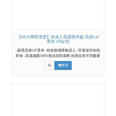
【MOS摩斯漢堡】米達人美濃香米飯 高雄147
香米 180g/包
-嚴選高雄147香米 -粒粒飽滿香氣迷人 -常溫保存加熱
即食 -高溫滅菌100%無添加防腐劑 此商品有不同數量
組合，買越多包的組合越划算 請點選下拉式選單選擇
45
購買
組合數量