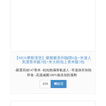
【MOS摩斯漢堡】樂雅樂系列咖哩6盒+米達人
美濃香米飯3包+米大師池上香米飯3包
-嚴選高雄147香米 -粒粒飽滿香氣迷人 -常溫保存加熱
即食 -高溫滅菌100%無添加防腐劑
659
購買