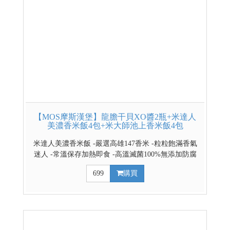
【MOS摩斯漢堡】龍膽干貝XO醬2瓶+米達人
美濃香米飯4包+米大師池上香米飯4包
米達人美濃香米飯 -嚴選高雄147香米 -粒粒飽滿香氣
迷人 -常溫保存加熱即食 -高溫滅菌100%無添加防腐
劑 米大師池上香米飯 -選用得獎池上一等香米 -晶瑩白
699
購買
皙圓潤飽滿 -口感Q彈清甜可口 -散發淡雅的芋頭香