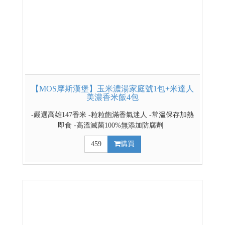
【MOS摩斯漢堡】玉米濃湯家庭號1包+米達人
美濃香米飯4包
-嚴選高雄147香米 -粒粒飽滿香氣迷人 -常溫保存加熱
即食 -高溫滅菌100%無添加防腐劑
459
購買