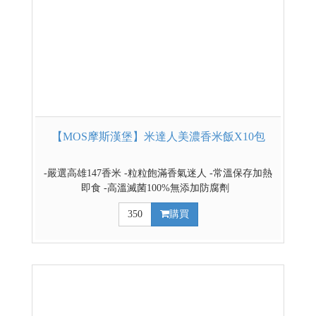
【MOS摩斯漢堡】米達人美濃香米飯X10包
-嚴選高雄147香米 -粒粒飽滿香氣迷人 -常溫保存加熱
即食 -高溫滅菌100%無添加防腐劑
350
購買