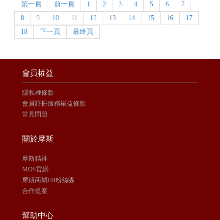
第一頁
前一頁
1
2
3
4
5
6
7
8
9
10
11
12
13
14
15
16
17
18
下一頁
最終頁
會員權益
隱私權條款
會員註冊服務權益條款
常見問題
關於摩斯
摩斯精神
MOS官網
摩斯商城FB粉絲團
合作提案
幫助中心