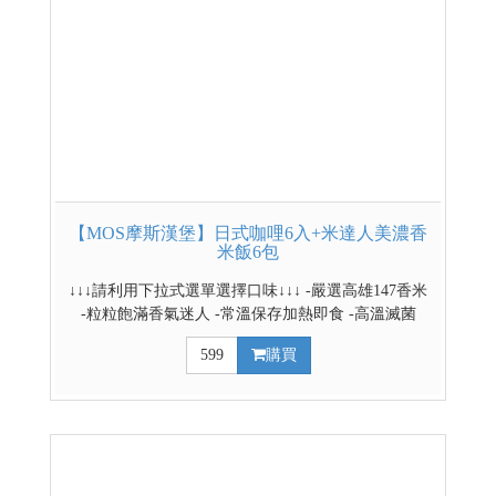
【MOS摩斯漢堡】日式咖哩6入+米達人美濃香
米飯6包
↓↓↓請利用下拉式選單選擇口味↓↓↓ -嚴選高雄147香米
-粒粒飽滿香氣迷人 -常溫保存加熱即食 -高溫滅菌
100%無添加防腐劑
599
購買