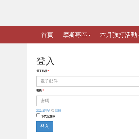
首頁
摩斯專區
本月強打活動
登入
電子郵件
*
密碼
*
忘記密碼?
或
註冊
下次記住我
登入