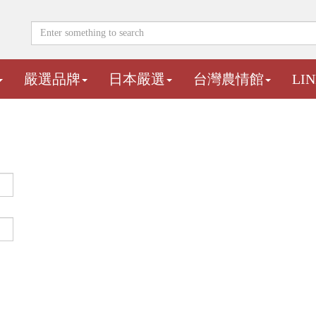
嚴選品牌
日本嚴選
台灣農情館
LI