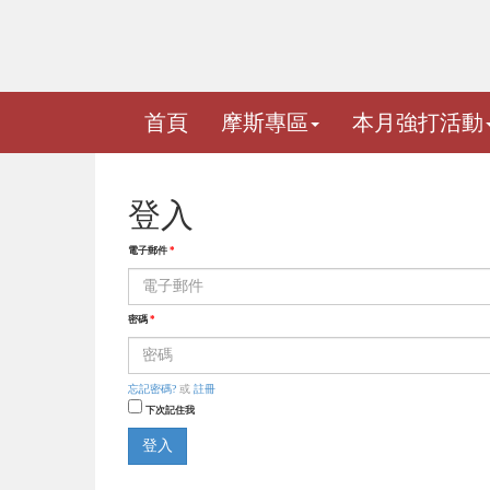
首頁
摩斯專區
本月強打活動
登入
電子郵件
*
密碼
*
忘記密碼?
或
註冊
下次記住我
登入