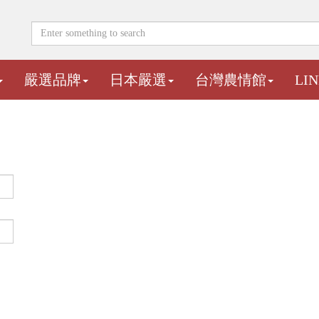
嚴選品牌
日本嚴選
台灣農情館
LI