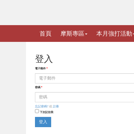
首頁
摩斯專區
本月強打活動
登入
電子郵件
*
密碼
*
忘記密碼?
或
註冊
下次記住我
登入