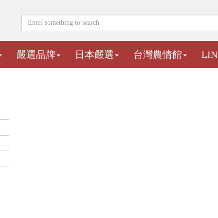
嚴選品牌
日本嚴選
台灣農情館
LI